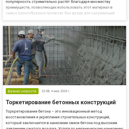
популярность стремительно растёт благодаря множеству
преимуществ, позволяющих использовать этот материал в
самых разнообразных проектах. Без вреда для окружающей
среды В состав материала входят только безопасные
компоненты, которые не оказывают негативного влияния на
здоровье человека. Отсутствие токсичных...
Бизнес новости
22:08,
4 мая 2024 г.
Торкетирование бетонных конструкций
Торкретирование бетона – это инновационный метод
восстановления и укрепления строительных конструкций,
который заключается в нанесении смеси бетона под высоким
давлением сжатого воздуха. Услуги по механическому нанесению