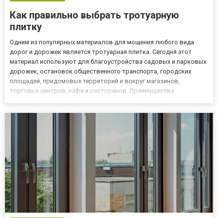
Как правильно выбрать тротуарную
плитку
Одним из популярных материалов для мощения любого вида
дорог и дорожек является тротуарная плитка. Сегодня этот
материал используют для благоустройства садовых и парковых
дорожек, остановок общественного транспорта, городских
площадей, придомовых территорий и вокруг магазинов,
торговых центров, кафе и ресторанов. Преимущества
использования тротуарной плитки
https://300x.in.ua/ru/irpen/search/biznes/tovary/stroitelnye-
materialy/trotuarnaja-plitka/ неоспорим...