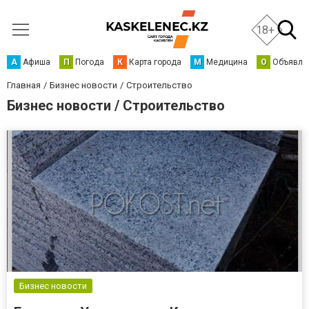
18+
А
Афиша
П
Погода
К
Карта города
М
Медицина
О
Объявле
Главная
Бизнес новости
Строительство
Бизнес новости / Строительство
Бизнес новости