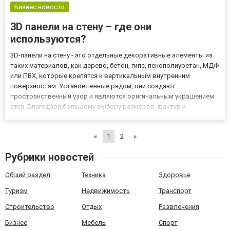
Бизнес новости
3D панели на стену – где они
используются?
3D-панели на стену - это отдельные декоративные элементы из
таких материалов, как дерево, бетон, гипс, пенополиуретан, МДФ
или ПВХ, которые крепятся к вертикальным внутренним
поверхностям. Установленные рядом, они создают
пространственный узор и являются оригинальным украшением
стен. Благодаря большому выбору размеров, фактур и
расцветок на сайте premiera.kz 3D-панели успешно используются
в современном оформлении как офисных, так и частных
«
1
2
»
пространств. 3D...
Рубрики новостей
Общий раздел
Техника
Здоровье
Туризм
Недвижимость
Транспорт
Строительство
Отдых
Развлечения
Бизнес
Мебель
Спорт