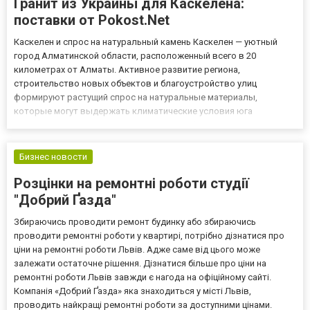
Гранит из Украины для Каскелена:
поставки от Pokost.Net
Каскелен и спрос на натуральный камень Каскелен — уютный
город Алматинской области, расположенный всего в 20
километрах от Алматы. Активное развитие региона,
строительство новых объектов и благоустройство улиц
формируют растущий спрос на натуральные материалы,
которые могут выдержать климатические условия юга
Казахстана. Среди таких материалов особенно выделяется
гранит Покостовка из Украины. Что представляет собой
Покостовский гранит Этот камень добывают...
Бизнес новости
Розцінки на ремонтні роботи студії
"Добрий Ґазда"
Збираючись проводити ремонт будинку або збираючись
проводити ремонтні роботи у квартирі, потрібно дізнатися про
ціни на ремонтні роботи Львів. Адже саме від цього може
залежати остаточне рішення. Дізнатися більше про ціни на
ремонтні роботи Львів завжди є нагода на офіційному сайті.
Компанія «Добрий Ґазда» яка знаходиться у місті Львів,
проводить найкращі ремонтні роботи за доступними цінами.