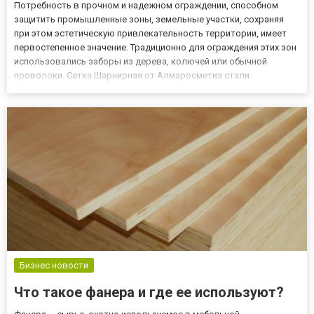
Потребность в прочном и надежном ограждении, способном
защитить промышленные зоны, земельные участки, сохраняя
при этом эстетическую привлекательность территории, имеет
первостепенное значение. Традиционно для ограждения этих зон
использовались заборы из дерева, колючей или обычной
проволоки. Сетка Шарнирная от Алмаросметиз стали
уникальным и инновационным решением для защиты благодаря
развитию технологий ограждения. Качество в гармонии с
эстетикой Огражде...
Бизнес новости
Что такое фанера и где ее используют?