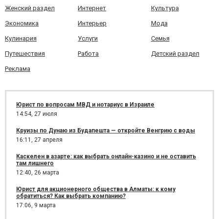
Женский раздел
Интернет
Культура
Экономика
Интерьер
Мода
Кулинария
Услуги
Семья
Путешествия
Работа
Детский раздел
Реклама
Юрист по вопросам МВД и нотариус в Израиле
14:54,
27 июля
Круизы по Дунаю из Будапешта — откройте Венгрию с воды
16:11,
27 апреля
Каскелен в азарте: как выбрать онлайн-казино и не оставить
там лишнего
12:40,
26 марта
Юрист для акционерного общества в Алматы: к кому
обратиться? Как выбрать компанию?
17:06,
9 марта