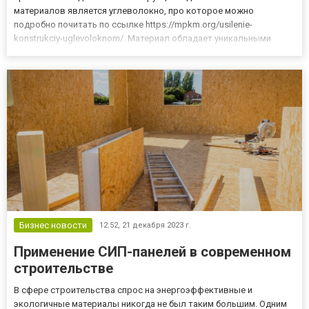
материалов является углеволокно, про которое можно
подробно почитать по ссылке https://mpkm.org/usilenie-
konstrukciy-uglevoloknom/. Материал обладает уникальными
свойствами, делающими его незаменимым во многих сферах.
Сферы применения Грамотное усиление конструкций данным
материалом, благодаря своим ун...
Бизнес новости
12:52,
21 декабря 2023 г.
Применение СИП-панелей в современном
строительстве
В сфере строительства спрос на энергоэффективные и
экологичные материалы никогда не был таким большим. Одним