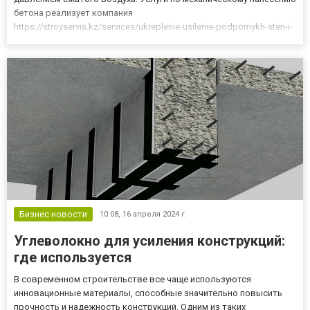
бетона реализует компания
https://stroyservis.kz/services/ukreplenie-usilenie-podpornykh-sten-i-
sklonov-2/torkretirovanie/ «Stroy Servis Drilling» в Алматы. Плюсы
торкет-технологии 1. Бетонная поверхность выходит плотной
и однородной...
Бизнес новости
10:08,
16 апреля 2024 г.
Углеволокно для усиления конструкций:
где используется
В современном строительстве все чаще используются
инновационные материалы, способные значительно повысить
прочность и надежность конструкций. Одним из таких