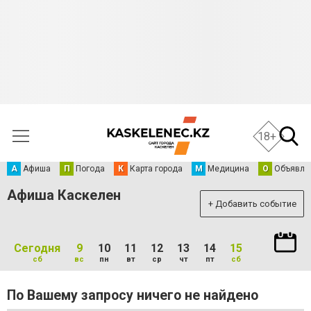
18+
А
Афиша
П
Погода
К
Карта города
М
Медицина
О
Объявле
Афиша Каскелен
+ Добавить событие
Сегодня
9
10
11
12
13
14
15
сб
вс
пн
вт
ср
чт
пт
сб
По Вашему запросу ничего не найдено