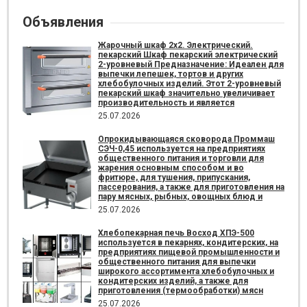
Объявления
Жарочный шкаф 2х2. Электрический.
пекарский Шкаф пекарский электрический
2-уровневый Предназначение: Идеален для
выпечки лепешек, тортов и других
хлебобулочных изделий. Этот 2-уровневый
пекарский шкаф значительно увеличивает
производительность и является
25.07.2026
Опрокидывающаяся сковорода Проммаш
СЭЧ-0,45 используется на предприятиях
общественного питания и торговли для
жарения основным способом и во
фритюре, для тушения, припускания,
пассерования, а также для приготовления на
пару мясных, рыбных, овощных блюд и
25.07.2026
Хлебопекарная печь Восход ХПЭ-500
используется в пекарнях, кондитерских, на
предприятиях пищевой промышленности и
общественного питания для выпечки
широкого ассортимента хлебобулочных и
кондитерских изделий, а также для
приготовления (термообработки) мясн
25.07.2026