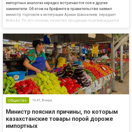
импортных аналогах нередко встречаются соя и другие
заменители. Об этом на брифинге в правительстве заявил
министр торговли и интеграции Арман Шаккалиев, передает
Noks.kz. По его словам, качество продукции подтверждается
действующими государственными и национальными
стандартами, поэтому потребителю не требуется
самостоятельно проверять сост...
Общество
15:47,
Вчера
Министр пояснил причины, по которым
казахстанские товары порой дороже
импортных