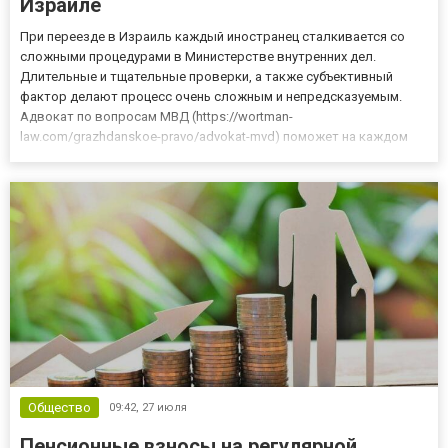
Израиле
При переезде в Израиль каждый иностранец сталкивается со
сложными процедурами в Министерстве внутренних дел.
Длительные и тщательные проверки, а также субъективный
фактор делают процесс очень сложным и непредсказуемым.
Адвокат по вопросам МВД (https://wortman-
law.com/grazhdanskoe-pravo/advokat-mvd) поможет на каждом
этапе оформления правового статуса в Израиле. Чем поможет
адвокат по вопросам МВД в Израиле МВД Израиля – это
ведомство, которое напрямую опр...
Общество
09:42,
27 июля
Пенсионные взносы на регулярной