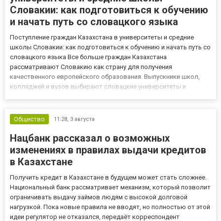
Словакии: как подготовиться к обучению
и начать путь со словацкого языка
Поступление граждан Казахстана в университеты и средние
школы Словакии: как подготовиться к обучению и начать путь со
словацкого языка Все больше граждан Казахстана
рассматривают Словакию как страну для получения
качественного европейского образования. Выпускники школ,
колледжей и вузов выбирают словацкие университеты и
средние школы благодаря современным образовательным
программам, международным перспективам и комфортным
условиям обучения. Однако успешное...
Общество
11:28,
3 августа
Нацбанк рассказал о возможных
изменениях в правилах выдачи кредитов
в Казахстане
Получить кредит в Казахстане в будущем может стать сложнее.
Национальный банк рассматривает механизм, который позволит
ограничивать выдачу займов людям с высокой долговой
нагрузкой. Пока новые правила не вводят, но полностью от этой
идеи регулятор не отказался, передаёт корреспондент