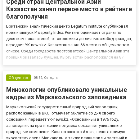
Среди стран Центральной Азии
Казахстан занял первое место в рейтинге
благополучия
Британский аналитический центр Legatum Institute опубликовал
новый выпуск Prosperity Index. Рейтинг оценивает страны по
десяткам показателей, от экономики до личных свобод граждан,
передает YK-news.kz. Казахстан занял 66 место в общемировом
списке. Среди государств постсоветской Центральной Азии эта
позиция оказалась лучшей. Кыргызстан расположился на 87
строчке рейтинга. Узбекистан оказался ещё ниже, заняв 94 место
среди участников списка. Туркменистан за...
Общество
08:52,
Сегодня
Минэкологии опубликовало уникальные
кадры из Маркакольского заповедника
Маркакольский государственный природный заповедник,
расположенный в ВКО, отмечает 50-летие со дня своего
основания, передает YK-news.kz. «Основанный в 1976 году,
заповедник на протяжении полувека сохраняет уникальные
природные комплексы Казахстанского Алтая, неповторимую
экосистему озера Маркаколь, а также редкие виды растений и