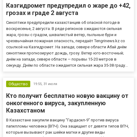
Казгидромет предупредил о жаре до +42,
грозах и граде 2 августа
Синоптики предупредили казахстанцев об опасной погоде в
воскресенье, 2 августа. В ряде регионов ожидаются сильная
жара, грозы с градом, шквалистый ветер, пыльные бури и
чрезвычайная пожарная опасность, передаёт Tengrinews.kz со
ссылкой на Казгидромет. На западе, севере области Абай днём
синоптики прогнозируют дождь, грозу. Ветер юго-восточный;
днём на западе, севере области — порывы 15-20 метров в
секунду. Днём по области ожидается сильная жара 35-38 граду...
Общество
19:55,
31 июля
Кто получит бесплатно новую вакцину от
онкогенного вируса, закупленную
Казахстаном
В Казахстане закупили вакцину "Гардасил-9" против вируса
папилломы человека (ВПЧ). Она защищает от девяти типов ВПЧ,
которые вызывают рак шейки матки и другие виды