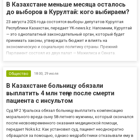
В Казахстане меньше месяца осталось
до выборов в Курултай: кого выбираем?
23 августа 2026 года состоятся выборы депутатов Курултая
Республики Казахстан, передает YK-news.kz. Напомним, Курултай
— это однопалатный законодательный орган, который будет
принимать законы, утверждать бюджет и влиять на
экономическую и социальную политику страны. Прежний
Парламент состоял из двух палат — Мажилиса и Сената.
Курултай сформируют из 145 депутатов, которые избираются
сроком на пять лет. Главное изменение для избирателей —
голосование проход...
Общество
18:00,
29 июля
В Казахстане больницу обязали
выплатить 4 млн теңге после смерти
пациента с инсультом
Суд № 2 Уральска обязал больницу выплатить компенсацию
морального вреда сыну 58-летнего мужчины, который скончался
после несвоевременного оказания медицинской помощи,
передает Noks.kz. Как установил суд, пациент неоднократно
обращался за помощью, однако медработники отказывали ему в