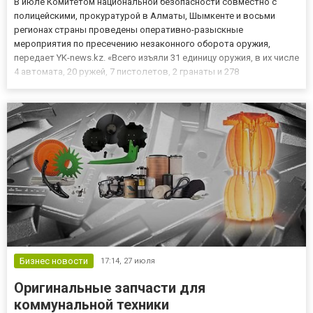
В июле Комитетом национальной безопасности совместно с
полицейскими, прокуратурой в Алматы, Шымкенте и восьми
регионах страны проведены оперативно-разыскные
мероприятия по пресечению незаконного оборота оружия,
передает YK-news.kz. «Всего изъяли 31 единицу оружия, в их числе
4 автомата, 20 ружей, 7 пистолетов, 2 гранаты и 278
боеприпасов, — сообщили в пресс-службе КНБ РК. — Проводятся
оперативно-следственные действия». Работа в данном
направлении продолжае...
Бизнес новости
17:14,
27 июля
Оригинальные запчасти для
коммунальной техники