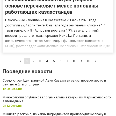
основе перечисляет менее половины
работающих казахстанцев
Пенсионные накопления в Казахстане к 1 июня 2026 года
достигли 27,7 трлн тенге. С начала года они увеличились на 1,4
трлн тенге, или 5,4%, против роста на 1,7% за аналогичный
период прошлого года, передает Noks.kz. По данным
аналитического центра Ассоциации финансистов Казахстана
(АФК), рост поддержали увеличение пенсионных взносов на 5,8%
на фоне повышения занятости и номинальных зарплат, а также
инвестиционный доход, прибавивший 4,9%. При этом
«
1
2
3
4
5
6
7
8
9
10
»
укрепление...
Последние новости
Среди стран Центральной Азии Казахстан занял первое место в
рейтинге благополучия
12:00,
Сегодня
Минэкологии опубликовало уникальные кадры из Маркакольского
заповедника
08:52,
Сегодня
Министр раскрыл, из каких ингредиентов производят колбасу в