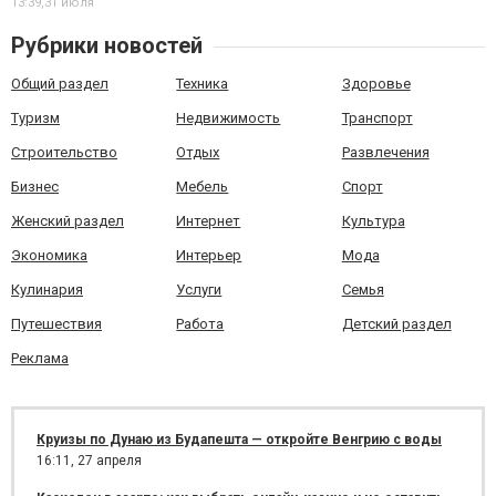
13:39,
31 июля
Рубрики новостей
Общий раздел
Техника
Здоровье
Туризм
Недвижимость
Транспорт
Строительство
Отдых
Развлечения
Бизнес
Мебель
Спорт
Женский раздел
Интернет
Культура
Экономика
Интерьер
Мода
Кулинария
Услуги
Семья
Путешествия
Работа
Детский раздел
Реклама
Круизы по Дунаю из Будапешта — откройте Венгрию с воды
16:11,
27 апреля