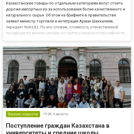
Казахстанские товары по отдельным категориям могут стоить
дороже импортных из-за использования более качественного и
натурального сырья. Об этом на брифинге в правительстве
заявил министр торговли и интеграции Арман Шаккалиев,
передает Noks.kz. По его словам, стоимость отечественной
продукции во многих случаях остается конкурентоспособной по
сравнению с товарами стран Евразийского экономического
союза. Однако по ряду позиций цены действительно выше,
хотя,...
Бизнес новости
19:28,
4 августа
Поступление граждан Казахстана в
университеты и средние школы