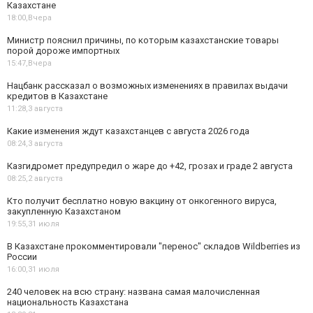
Казахстане
18:00,
Вчера
Министр пояснил причины, по которым казахстанские товары
порой дороже импортных
15:47,
Вчера
Нацбанк рассказал о возможных изменениях в правилах выдачи
кредитов в Казахстане
11:28,
3 августа
Какие изменения ждут казахстанцев с августа 2026 года
08:24,
3 августа
Казгидромет предупредил о жаре до +42, грозах и граде 2 августа
08:25,
2 августа
Кто получит бесплатно новую вакцину от онкогенного вируса,
закупленную Казахстаном
19:55,
31 июля
В Казахстане прокомментировали "перенос" складов Wildberries из
России
16:00,
31 июля
240 человек на всю страну: названа самая малочисленная
национальность Казахстана