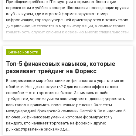
Приобщение ребёнка к IT индустрии открывает блестящие
перспективы в учёбе и карьере. Школьники, посещающие кружки,
клубы и курсы, где в игровой форме погружают в мир
цифровизации, гораздо уверенней ориентируются в технических
дисциплинах, не теряются в море информации, а компьютерная
грамотность служит ключом к освоению многих специальностей.
Детский возраст – не помеха для обучения на IT-курсах: педагоги
на примере популярных игр объясняют структурирован...
Бизнес новости
Топ-5 финансовых навыков, которые
развивает трейдинг на Форекс
В современном мире без навыков финансового управления не
обойтись. Но где их получить? Один из самых эффективных
способов — это торговля на бирже. Занимаясь онлайн-
трейдингом, человек учится анализировать данные, управлять
капиталом и принимать взвешенные решения.Эксперты
международной брокерской компании Gerchik & Co выделили 5
ключевых финансовых умений, которые формируются у
каждого, кто начинает торговать на форекс и других
рынках.Управление рискамиОди...