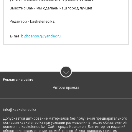
Вместе с Вами мы сделаем наш город лучше!
Редактор - kaskelenec.kz:
E-mail:
Zhdanov7@yandex.ru
Реклама на сайте
Авторы проекта
info@kaskelenec.kz
Допускается цитирование материалов без получения предварительного
согласия kaskelenec.kz при условии размещения в тексте обязательной
ссылки на kaskelenec.kz - Сайт города Каскелен. Для интернет-изданий
обязательно размещение прямой, открытой для поисковых систем