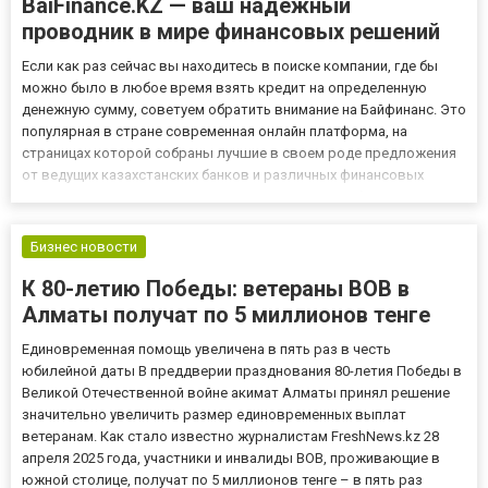
BaiFinance.KZ — ваш надежный
проводник в мире финансовых решений
Если как раз сейчас вы находитесь в поиске компании, где бы
можно было в любое время взять кредит на определенную
денежную сумму, советуем обратить внимание на Байфинанс. Это
популярная в стране современная онлайн платформа, на
страницах которой собраны лучшие в своем роде предложения
от ведущих казахстанских банков и различных финансовых
организаций Казахстана. Своего времени сервис был создан с
помощью экспертов. Каждый из этих экспертов имеет глубокое
п...
Бизнес новости
К 80-летию Победы: ветераны ВОВ в
Алматы получат по 5 миллионов тенге
Единовременная помощь увеличена в пять раз в честь
юбилейной даты В преддверии празднования 80-летия Победы в
Великой Отечественной войне акимат Алматы принял решение
значительно увеличить размер единовременных выплат
ветеранам. Как стало известно журналистам FreshNews.kz 28
апреля 2025 года, участники и инвалиды ВОВ, проживающие в
южной столице, получат по 5 миллионов тенге – в пять раз