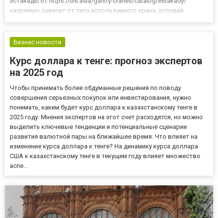
эстакады от https://uls.asia/gantry-cranes/catalog/estakady/
напрямую зависит от типа используемого крана, условий
эксплуатации и требований к грузоподъемности. На
промышленных объектах наиболее часто встречаются
подкрановые эстакады для опор...
Бизнес новости
Курс доллара к тенге: прогноз экспертов
на 2025 год
Чтобы принимать более обдуманные решения по поводу
совершения серьезных покупок или инвестирования, нужно
понимать, каким будет курс доллара к казахстанскому тенге в
2025 году. Мнения экспертов на этот счет расходятся, но можно
выделить ключевые тенденции и потенциальные сценарии
развития валютной пары на ближайшее время. Что влияет на
изменение курса доллара к тенге? На динамику курса доллара
США к казахстанскому тенге в текущем году влияет множество
аспе...