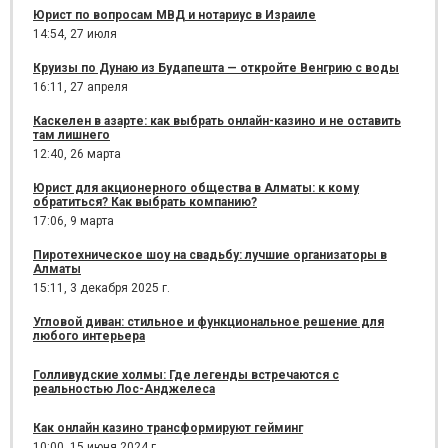
Юрист по вопросам МВД и нотариус в Израиле
14:54,
27 июля
Круизы по Дунаю из Будапешта — откройте Венгрию с воды
16:11,
27 апреля
Каскелен в азарте: как выбрать онлайн-казино и не оставить
там лишнего
12:40,
26 марта
Юрист для акционерного общества в Алматы: к кому
обратиться? Как выбрать компанию?
17:06,
9 марта
Пиротехническое шоу на свадьбу: лучшие организаторы в
Алматы
15:11,
3 декабря 2025 г.
Угловой диван: стильное и функциональное решение для
любого интерьера
Голливудские холмы: Где легенды встречаются с
реальностью Лос-Анджелеса
Как онлайн казино трансформируют гейминг
10:00,
15 июня 2024 г.