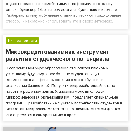
отдают предпочтение мобильным платформам, поскольку
онлайн букмекер 1xbet теперь доступен буквально в кармане.
Разберём, почему мобильные ставки вытесняют традиционные
способы и как можно использовать это в своих интересах.
Гибкость и удобство Одной из ключевых причин роста
популярности мобильных ставок является их доступность.
Смартфон позволяе...
Бизнес новости
Микрокредитование как инструмент
развития студенческого потенциала
В современном мире образование становится ключом к
успешному будущему, и все больше студентов ищут
возможности для финансирования своего обучения и
реализации бизнес-идей. Получить микрозайм онлайн стало
простым решением для амбициозных молодых людей.
Микрофинансовая организация KMF предлагает специальные
программы, разработанные с учетом потребностей студентов в
Казахстан. Микрозайм может стать отличным стартом для тех,
кто стремится к саморазвитию и проф...