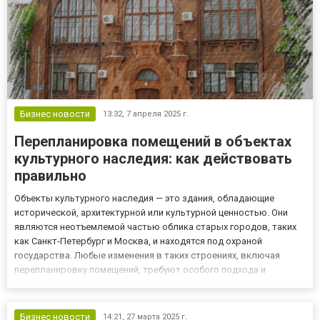
Бизнес новости
13:32,
7 апреля 2025 г.
Перепланировка помещений в объектах
культурного наследия: как действовать
правильно
Объекты культурного наследия — это здания, обладающие
исторической, архитектурной или культурной ценностью. Они
являются неотъемлемой частью облика старых городов, таких
как Санкт-Петербург и Москва, и находятся под охраной
государства. Любые изменения в таких строениях, включая
перепланировку помещений, требуют особого подхода и
строгого соблюдения законодательства. Многие собственники
сталкиваются с трудностями, когда решают внести изменения в
квартиры и...
Бизнес новости
14:21,
27 марта 2025 г.