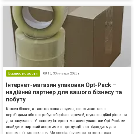
важно заранее ознакомиться с юридическими аспектами
бракоразводного процесса. На сайте...
Бизнес новости
08:16,
30 января 2025 г.
Інтернет-магазин упаковки Opt-Pack –
надійний партнер для вашого бізнесу та
побуту
Кожен бізнес, а також кожна людина, що стикається з
переїздами або потребує зберігання речей, шукає надійні рішення
для пакування. У нашому інтернет-магазині упаковки Opt-Pack ви
знайдете широкий асортимент продукції, яка підходить для
різноманітних завдань. Ми спеціалізуємося на поставках