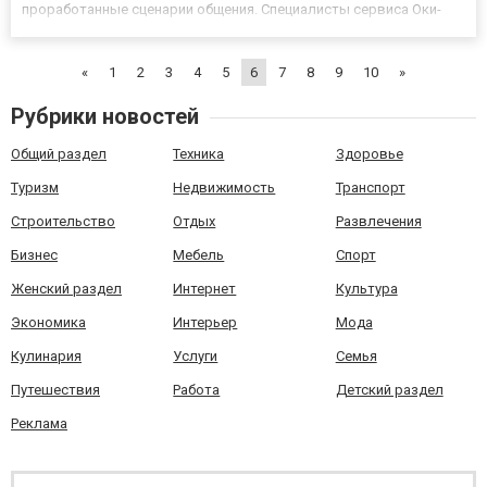
проработанные сценарии общения. Специалисты сервиса Оки-
Токи предлагают инструменты и экспертизу, которые помогут
настроить эффективные скрипты, включая сценарии продаж,...
«
1
2
3
4
5
6
7
8
9
10
»
Рубрики новостей
Общий раздел
Техника
Здоровье
Туризм
Недвижимость
Транспорт
Строительство
Отдых
Развлечения
Бизнес
Мебель
Спорт
Женский раздел
Интернет
Культура
Экономика
Интерьер
Мода
Кулинария
Услуги
Семья
Путешествия
Работа
Детский раздел
Реклама