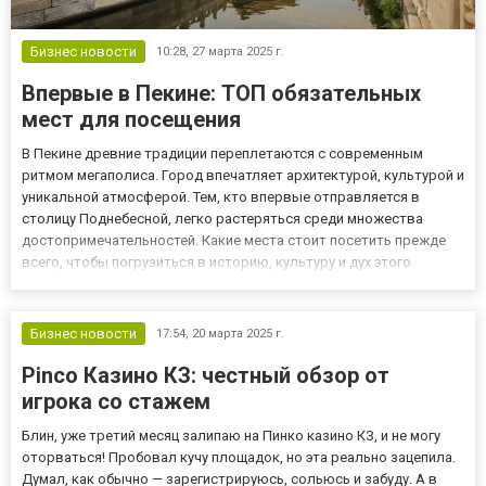
Бизнес новости
10:28,
27 марта 2025 г.
Впервые в Пекине: ТОП обязательных
мест для посещения
В Пекине древние традиции переплетаются с современным
ритмом мегаполиса. Город впечатляет архитектурой, культурой и
уникальной атмосферой. Тем, кто впервые отправляется в
столицу Поднебесной, легко растеряться среди множества
достопримечательностей. Какие места стоит посетить прежде
всего, чтобы погрузиться в историю, культуру и дух этого
удивительного города? Расскажем в статье. Перед первым
путешествием в Пекин важно учесть несколько нюансов. Так, в
Кита...
Бизнес новости
17:54,
20 марта 2025 г.
Pinco Казино КЗ: честный обзор от
игрока со стажем
Блин, уже третий месяц залипаю на Пинко казино КЗ, и не могу
оторваться! Пробовал кучу площадок, но эта реально зацепила.
Думал, как обычно — зарегистрируюсь, сольюсь и забуду. А в