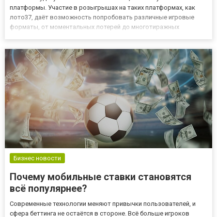
платформы. Участие в розыгрышах на таких платформах, как
лото37, даёт возможность попробовать различные игровые
форматы, от моментальных лотерей до многотиражных
розыгрышей с крупными джекпотами. Однако чтобы игра
оставалась комфортной, важно соблюдать баланс между
азартом и разумным подходом....
Бизнес новости
Почему мобильные ставки становятся
всё популярнее?
Современные технологии меняют привычки пользователей, и
сфера беттинга не остаётся в стороне. Всё больше игроков