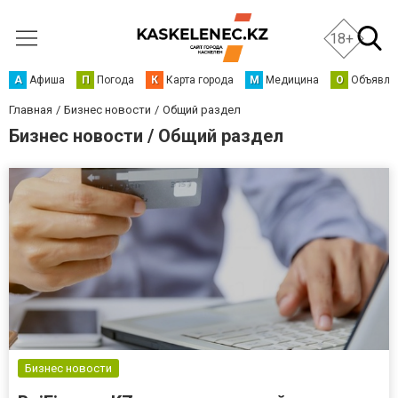
18+
А
Афиша
П
Погода
К
Карта города
М
Медицина
О
Объявле
Главная
Бизнес новости
Общий раздел
Бизнес новости / Общий раздел
Бизнес новости