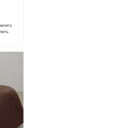
 ничего
упить