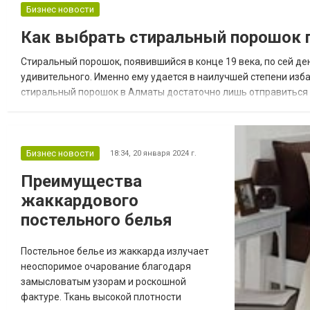
обследования, что экономит время и
Бизнес новости
повышает эффективность работы врачей.
Как выбрать стиральный порошок 
Купить портативный Clarius сканер для
врачей вы можете на сайте интернет-
Стиральный порошок, появившийся в конце 19 века, по сей ден
магазина clarius...
удивительного. Именно ему удается в наилучшей степени изба
стиральный порошок в Алматы достаточно лишь отправиться 
Порошкообразное средство представлено в широком разнообра
Бизнес новости
18:34,
20 января 2024 г.
Преимущества
жаккардового
постельного белья
Постельное белье из жаккарда излучает
неоспоримое очарование благодаря
замысловатым узорам и роскошной
фактуре. Ткань высокой плотности