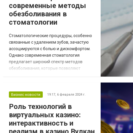
современные методы
обезболивания в
стоматологии
Стоматологические процедуры, особенно
связанные с удалением зубов, зачастую
ассоциируются с болью и дискомфортом.
Однако современная стоматология
предлагает широкий спектр методов
обезболивания, которые позволяют
пациентам проходить процедуры без
лишних страданий. Давайте рассмотрим,
какие методы позволяют удалить зуб без
боли. Узнайте больше о методах
Бизнес новости
19:17,
6 февраля 2024 г.
обезбаливания в стоматологии и получите
Роль технологий в
полную консультацию стоматолога
виртуальных казино:
хирурга в клинике Евродент прямо...
интерактивность и
реализм в казино Вулкан