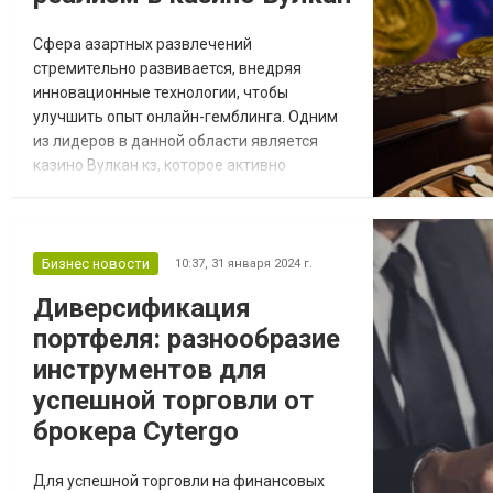
Сфера азартных развлечений
стремительно развивается, внедряя
инновационные технологии, чтобы
улучшить опыт онлайн-гемблинга. Одним
из лидеров в данной области является
казино Вулкан кз, которое активно
использует технологические новшества,
повышая уровень интерактивности и
реализма для своих игроков. Вулкан
использует передовые технологии для
Бизнес новости
10:37,
31 января 2024 г.
создания интерактивного и реалистичного
Диверсификация
игрового опыта. Казино предлагает игры с
портфеля: разнообразие
живыми дилерами, игры в виртуально...
инструментов для
успешной торговли от
брокера Cytergo
Для успешной торговли на финансовых