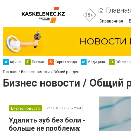
Главна
18+
Справочная
А
Афиша
П
Погода
К
Карта города
М
Медицина
О
Объявле
Главная
Бизнес новости
Общий раздел
Бизнес новости / Общий 
Бизнес новости
21:12,
8 февраля 2024 г.
Удалить зуб без боли -
больше не проблема: