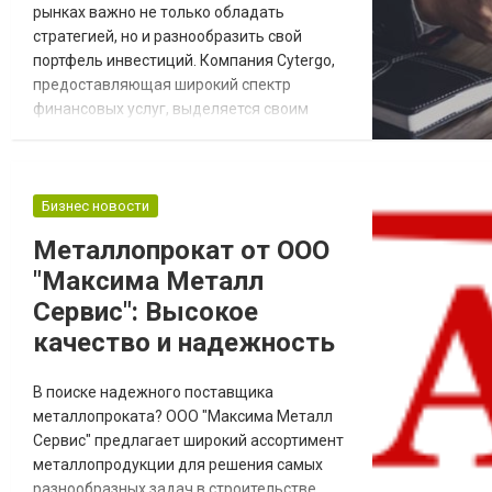
рынках важно не только обладать
стратегией, но и разнообразить свой
портфель инвестиций. Компания Cytergo,
предоставляющая широкий спектр
финансовых услуг, выделяется своим
разнообразием инструментов для
инвесторов. Основные плюсы данного
брокера Разнообразие финансовых
инструментов. Cytergo предлагает
Бизнес новости
различные финансовые инструменты,
Металлопрокат от ООО
такие как акции, облигации, сырьевые
"Максима Металл
товары, валюты и криптовалюты. Это
обеспечивает и...
Сервис": Высокое
качество и надежность
В поиске надежного поставщика
металлопроката? ООО "Максима Металл
Сервис" предлагает широкий ассортимент
металлопродукции для решения самых
разнообразных задач в строительстве,