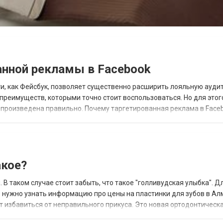
анной рекламы в Facebook
и, как Фейсбук, позволяет существенно расширить лояльную ауди
реимуществ, которыми точно стоит воспользоваться. Но для этог
произведена правильно. Почему таргетированная реклама в Faceb
о которых пользователь должен...
акое?
В таком случае стоит забыть, что такое "голливудская улыбка". Д
 нужно узнать информацию про цены на пластинки для зубов в Ал
т избавиться от неправильного прикуса. Это новая ортодонтическ
проблемах с прикусом. А вот...