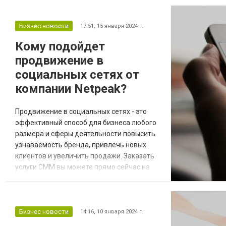
Бизнес новости
17:51,
15 января 2024 г.
Кому подойдет
продвижение в
социальных сетях от
компании Netpeak?
Продвижение в социальных сетях - это
эффективный способ для бизнеса любого
размера и сферы деятельности повысить
узнаваемость бренда, привлечь новых
клиентов и увеличить продажи. Заказать
услуги СММ вы можете прямо сейчас на
сайте компании Netpeak! Компания
Netpeak предлагает комплексные услуги
по SMM-продвижению, которые помогут
вам достичь ваших бизнес-целей. Вот
Бизнес новости
14:16,
10 января 2024 г.
несколько примеров того, кому может