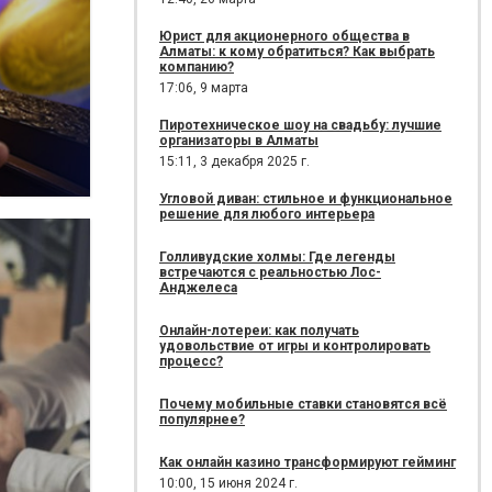
Юрист для акционерного общества в
Алматы: к кому обратиться? Как выбрать
компанию?
17:06,
9 марта
Пиротехническое шоу на свадьбу: лучшие
организаторы в Алматы
15:11,
3 декабря 2025 г.
Угловой диван: стильное и функциональное
решение для любого интерьера
Голливудские холмы: Где легенды
встречаются с реальностью Лос-
Анджелеса
Онлайн-лотереи: как получать
удовольствие от игры и контролировать
процесс?
Почему мобильные ставки становятся всё
популярнее?
Как онлайн казино трансформируют гейминг
10:00,
15 июня 2024 г.