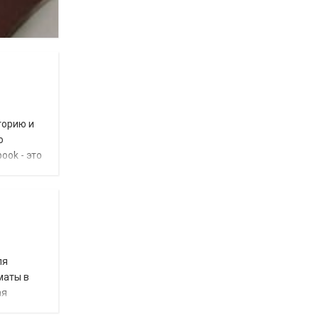
торию и
о
ook - это
ля
маты в
ая