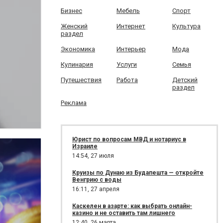
Бизнес
Мебель
Спорт
Женский
Интернет
Культура
раздел
Экономика
Интерьер
Мода
Кулинария
Услуги
Семья
Путешествия
Работа
Детский
раздел
Реклама
Юрист по вопросам МВД и нотариус в
Израиле
14:54,
27 июля
Круизы по Дунаю из Будапешта — откройте
Венгрию с воды
16:11,
27 апреля
Каскелен в азарте: как выбрать онлайн-
казино и не оставить там лишнего
12:40,
26 марта