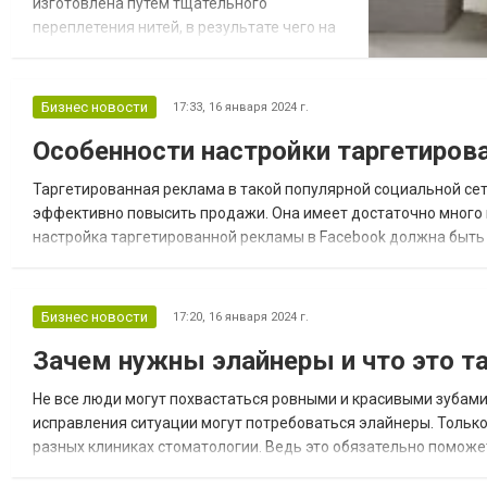
изготовлена ​​путем тщательного
переплетения нитей, в результате чего на
лицевой стороне появляется яркий узор.
Помимо эстетической привлекательности,
жаккардовое постельное белье Алматы
Бизнес новости
17:33,
16 января 2024 г.
имеет множество преимуществ перед
Особенности настройки таргетиров
другими типами тканей. Раскроем
уникальные качества, которые делают
Таргетированная реклама в такой популярной социальной сет
жаккард воплощением красоты, изыска...
эффективно повысить продажи. Она имеет достаточно много п
настройка таргетированной рекламы в Facebook должна быть 
хорошее решение Она предполагает множество преимуществ, 
Бизнес новости
17:20,
16 января 2024 г.
Зачем нужны элайнеры и что это т
Не все люди могут похвастаться ровными и красивыми зубами. 
исправления ситуации могут потребоваться элайнеры. Только
разных клиниках стоматологии. Ведь это обязательно поможе
конструкция, которая идеально помогает при легких и средних 