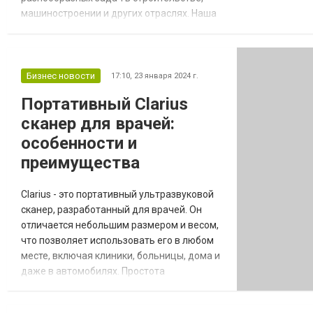
машиностроении и других отраслях. Наша
продукция соответствует всем стандартам
качества и безопасности. Ассортимент
металлопроката Мы предлагаем широкий
выбор металлопродукции, включая:
Бизнес новости
17:10,
23 января 2024 г.
Арматуру; Листовой металл; Профнастил;
Портативный Clarius
Трубы различного диаметра и формы;
сканер для врачей:
Уголки, швеллеры и мног...
особенности и
преимущества
Clarius - это портативный ультразвуковой
сканер, разработанный для врачей. Он
отличается небольшим размером и весом,
что позволяет использовать его в любом
месте, включая клиники, больницы, дома и
даже в автомобилях. Простота
использования Clarius сканера позволяет
врачам быстро и легко проводить