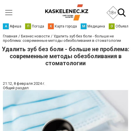
18+
А
Афиша
П
Погода
К
Карта города
М
Медицина
О
Объявле
Главная
Бизнес новости
Удалить зуб без боли - больше не
проблема: современные методы обезболивания в стоматологии
Удалить зуб без боли - больше не проблема:
современные методы обезболивания в
стоматологии
21:12,
8 февраля 2024 г.
Общий раздел