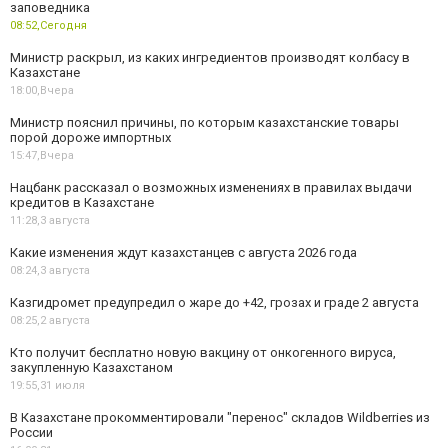
заповедника
08:52,
Сегодня
Министр раскрыл, из каких ингредиентов производят колбасу в
Казахстане
18:00,
Вчера
Министр пояснил причины, по которым казахстанские товары
порой дороже импортных
15:47,
Вчера
Нацбанк рассказал о возможных изменениях в правилах выдачи
кредитов в Казахстане
11:28,
3 августа
Какие изменения ждут казахстанцев с августа 2026 года
08:24,
3 августа
Казгидромет предупредил о жаре до +42, грозах и граде 2 августа
08:25,
2 августа
Кто получит бесплатно новую вакцину от онкогенного вируса,
закупленную Казахстаном
19:55,
31 июля
В Казахстане прокомментировали "перенос" складов Wildberries из
России