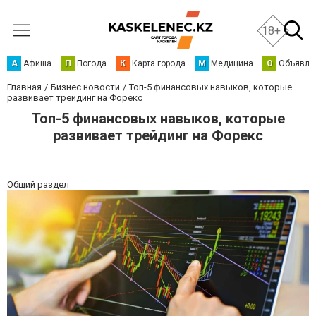
18+
А
Афиша
П
Погода
К
Карта города
М
Медицина
О
Объявле
Главная
Бизнес новости
Топ-5 финансовых навыков, которые
развивает трейдинг на Форекс
Топ-5 финансовых навыков, которые
развивает трейдинг на Форекс
Общий раздел