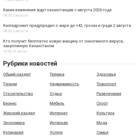
Какие изменения ждут казахстанцев с августа 2026 года
08:24,
3 августа
Казгидромет предупредил о жаре до +42, грозах и граде 2 августа
08:25,
2 августа
Кто получит бесплатно новую вакцину от онкогенного вируса,
закупленную Казахстаном
19:55,
31 июля
Рубрики новостей
Общий раздел
Техника
Здоровье
Туризм
Недвижимость
Транспорт
Строительство
Отдых
Развлечения
Бизнес
Мебель
Спорт
Женский раздел
Интернет
Культура
Экономика
Интерьер
Мода
Кулинария
Услуги
Семья