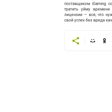
поставщиком iGaming с
тратить уйму времени
лицензии — всё, что нуж
свой успех без вреда ка