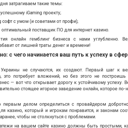
одня затрагиваем такие темы:
к успешному iGaming проекту;
 софт с умом (и советами от профи);
 оптимальный поставщик ПО для интернет казино.
ытия онлайн гемблинг бизнеса с нами углубленно. Ве
збавит от лишней траты денег и времени!
о: с чего начинается ваш путь к успеху в сфе
 Украины не случаются, их создают. Первый шаг к в
а, это потребует вложений, но без этого не построишь
нес — вот что открывает дорогу к устойчивому успеху. В
вительно стоящее игорное заведение онлайн, которое по-
о первым делом определиться с провайдером добротно
ля казино, который и игрокам понравится, и законам соо
аранее, чтобы не столкнуться с проблемами.
атежи на вашем сайте казино должны быть простыми, 