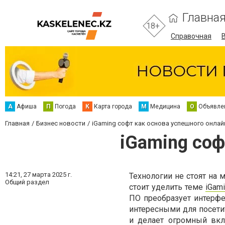
Главна
18+
Справочная
А
Афиша
П
Погода
К
Карта города
М
Медицина
О
Объявле
Главная
Бизнес новости
iGaming софт как основа успешного онлай
iGaming соф
14:21,
27 марта 2025 г.
Технологии не стоят на 
Общий раздел
стоит уделить теме
iGam
ПО преобразует интерфе
интересными для посети
и делает огромный вкл