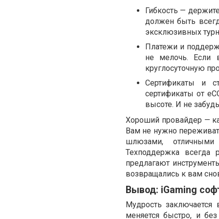
Гибкость — держите
должен быть всегд
эксклюзивных турни
Платежи и поддержк
не мелочь. Если
круглосуточную про
Сертификаты и с
сертификаты от eCO
высоте. И не забуд
Хороший провайдер — как
Вам не нужно переживат
шлюзами, отличными
Техподдержка всегда 
предлагают инструмент
возвращались к вам снов
Вывод: iGaming соф
Мудрость заключается 
меняется быстро, и бе