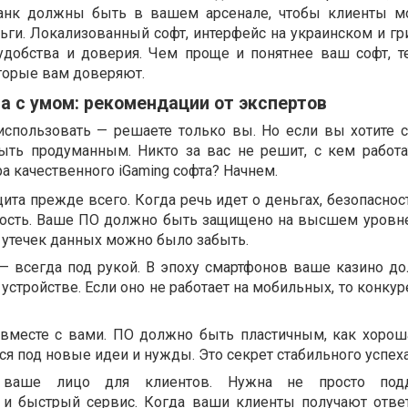
анк должны быть в вашем арсенале, чтобы клиенты м
ьги. Локализованный софт, интерфейс на украинском и гр
 удобства и доверия. Чем проще и понятнее ваш софт, 
торые вам доверяют.
а с умом: рекомендации от экспертов
использовать — решаете только вы. Но если вы хотите 
ыть продуманным. Никто за вас не решит, с кем работа
а качественного iGaming софта? Начнем.
ита прежде всего. Когда речь идет о деньгах, безопаснос
мость. Ваше ПО должно быть защищено на высшем уровне
 утечек данных можно было забыть.
— всегда под рукой. В эпоху смартфонов ваше казино д
стройстве. Если оно не работает на мобильных, то конкур
 вместе с вами. ПО должно быть пластичным, как хороша
ся под новые идеи и нужды. Это секрет стабильного успеха
 ваше лицо для клиентов. Нужна не просто под
и быстрый сервис. Когда ваши клиенты получают отве