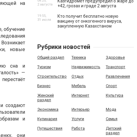
08:25,
Казгидромет предупредил о жаре до
ияющей на
2 августа
+42, грозах и граде 2 августа
19:55,
Кто получит бесплатно новую
31 июля
вакцину от онкогенного вируса,
закупленную Казахстаном
е, обучение
следования
 Возникает
Рубрики новостей
ки, новые
Общий раздел
Техника
Здоровье
нию сна и
Туризм
Недвижимость
Транспорт
алость» —
Строительство
Отдых
Развлечения
 перестаёт
Бизнес
Мебель
Спорт
Женский
Интернет
Культура
раздел
ни создают
Экономика
Интерьер
Мода
ользователи
образам и
Кулинария
Услуги
Семья
Путешествия
Работа
Детский
раздел
енку, они