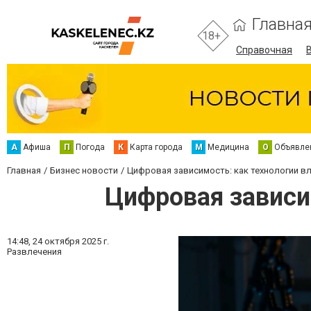
Главна
18+
Справочная
А
Афиша
П
Погода
К
Карта города
М
Медицина
О
Объявле
Главная
Бизнес новости
Цифровая зависимость: как технологии в
Цифровая зависи
14:48,
24 октября 2025 г.
Развлечения