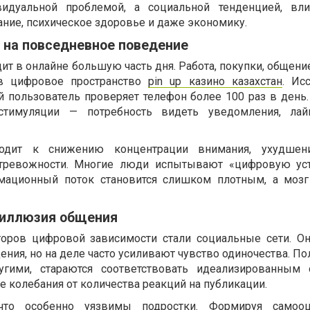
видуальной проблемой, а социальной тенденцией, вл
ние, психическое здоровье и даже экономику.
 на повседневное поведение
ит в онлайне большую часть дня. Работа, покупки, общени
в цифровое пространство
pin up казино казахстан
. Ис
й пользователь проверяет телефон более 100 раз в день.
стимуляции — потребность видеть уведомления, лай
водит к снижению концентрации внимания, ухудше
ревожности. Многие люди испытывают «цифровую уст
рмационный поток становится слишком плотным, а мозг
 иллюзия общения
оров цифровой зависимости стали социальные сети. О
ния, но на деле часто усиливают чувство одиночества. П
угими, стараются соответствовать идеализированным 
 колебания от количества реакций на публикации.
что особенно уязвимы подростки. Формируя самооц