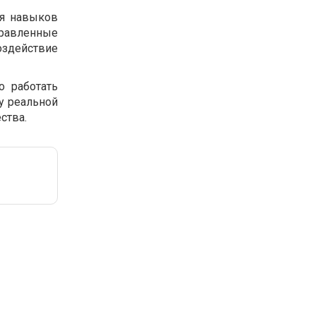
ия навыков
правленные
здействие
о работать
у реальной
ства.