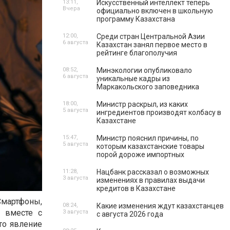
13:11,
Искусственный интеллект теперь
Вчера
официально включен в школьную
программу Казахстана
12:00,
Среди стран Центральной Азии
6 августа
Казахстан занял первое место в
рейтинге благополучия
08:52,
Минэкологии опубликовало
6 августа
уникальные кадры из
Маркакольского заповедника
18:00,
Министр раскрыл, из каких
5 августа
ингредиентов производят колбасу в
Казахстане
15:47,
Министр пояснил причины, по
5 августа
которым казахстанские товары
порой дороже импортных
11:28,
Нацбанк рассказал о возможных
3 августа
изменениях в правилах выдачи
кредитов в Казахстане
мартфоны,
08:24,
Какие изменения ждут казахстанцев
о вместе с
3 августа
с августа 2026 года
то явление