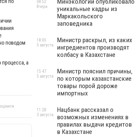
Минэкологии опубликовало
тся по
08:52
Вчера
уникальные кадры из
Маркакольского
личии
заповедника
ования
е
Министр раскрыл, из каких
18:00
но поводом
5 августа
ингредиентов производят
колбасу в Казахстане
 процесса, а
Министр пояснил причины,
15:47
5 августа
по которым казахстанские
товары порой дороже
импортных
 оцінити
Нацбанк рассказал о
11:28
3 августа
возможных изменениях в
правилах выдачи кредитов
в Казахстане