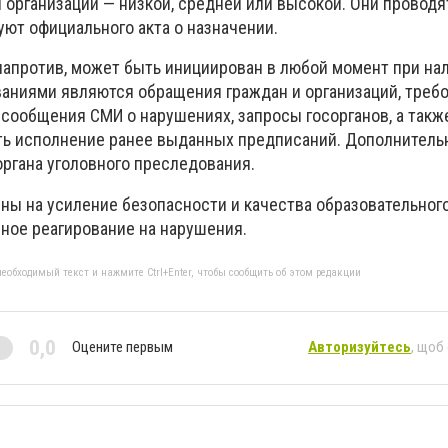
 организации — низкой, средней или высокой. Они проводя
уют официального акта о назначении.
напротив, может быть инициирован в любой момент при на
ваниями являются обращения граждан и организаций, треб
 сообщения СМИ о нарушениях, запросы госорганов, а такж
ть исполнение ранее выданных предписаний. Дополнитель
органа уголовного преследования.
ны на усиление безопасности и качества образовательного
вное реагирование на нарушения.
еобходимый текст и нажмите Ctrl+Enter, чтобы сообщить об этом редакции
0,0
Оцените первым
Авторизуйтесь
, щоб