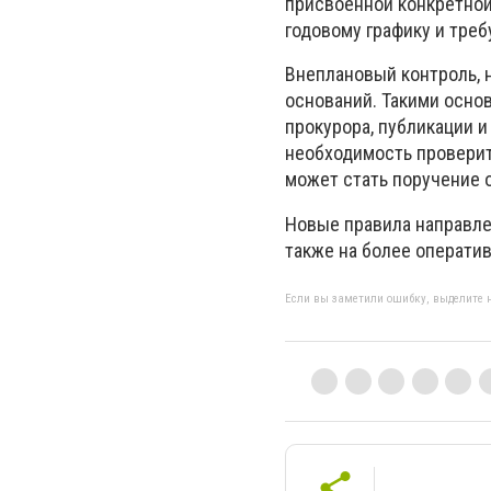
присвоенной конкретной
годовому графику и треб
Внеплановый контроль, 
оснований. Такими осно
прокурора, публикации и
необходимость провери
может стать поручение 
Новые правила направле
также на более операти
Если вы заметили ошибку, выделите н