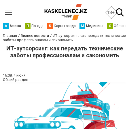
18+
А
Афиша
П
Погода
К
Карта города
М
Медицина
О
Объявле
Главная
Бизнес новости
ИТ-аутсорсинг: как передать технические
заботы профессионалам и сэкономить
ИТ-аутсорсинг: как передать технические
заботы профессионалам и сэкономить
16:08,
4 июня
Общий раздел