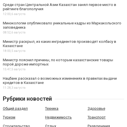
Среди стран Центральной Азии Казахстан занял первое место в
рейтинге благополучия
12:00,
6 августа
Минэкологии опубликовало уникальные кадры из Маркакольского
заповедника
08:52,
6 августа
Министр раскрыл, из каких ингредиентов производят колбасу в
Казахстане
18:00,
5 августа
Министр пояснил причины, по которым казахстанские товары
порой дороже импортных
15:47,
5 августа
Нацбанк рассказал о возможных изменениях в правилах выдачи
кредитов в Казахстане
11:28,
3 августа
Рубрики новостей
Общий раздел
Техника
Здоровье
Туризм
Недвижимость
Транспорт
Строительство
Отдых
Развлечения