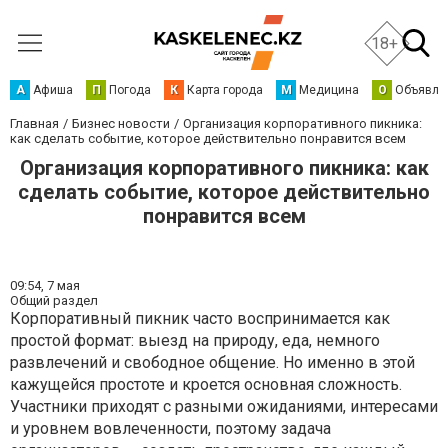
18+
А
Афиша
П
Погода
К
Карта города
М
Медицина
О
Объявле
Главная
Бизнес новости
Организация корпоративного пикника:
как сделать событие, которое действительно понравится всем
Организация корпоративного пикника: как
сделать событие, которое действительно
понравится всем
09:54,
7 мая
Общий раздел
Корпоративный пикник часто воспринимается как
простой формат: выезд на природу, еда, немного
развлечений и свободное общение. Но именно в этой
кажущейся простоте и кроется основная сложность.
Участники приходят с разными ожиданиями, интересами
и уровнем вовлеченности, поэтому задача