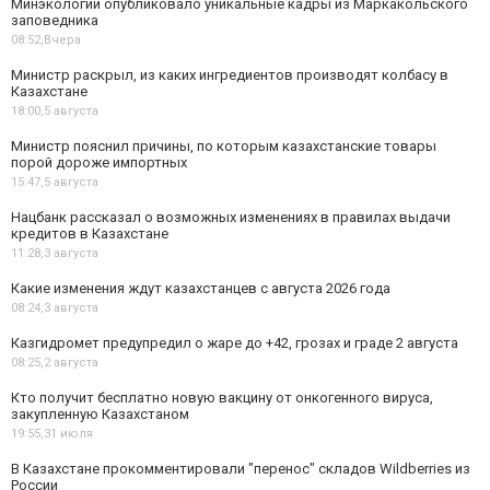
Минэкологии опубликовало уникальные кадры из Маркакольского
заповедника
08:52,
Вчера
Министр раскрыл, из каких ингредиентов производят колбасу в
Казахстане
18:00,
5 августа
Министр пояснил причины, по которым казахстанские товары
порой дороже импортных
15:47,
5 августа
Нацбанк рассказал о возможных изменениях в правилах выдачи
кредитов в Казахстане
11:28,
3 августа
Какие изменения ждут казахстанцев с августа 2026 года
08:24,
3 августа
Казгидромет предупредил о жаре до +42, грозах и граде 2 августа
08:25,
2 августа
Кто получит бесплатно новую вакцину от онкогенного вируса,
закупленную Казахстаном
19:55,
31 июля
В Казахстане прокомментировали "перенос" складов Wildberries из
России