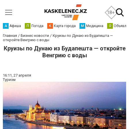
18+
А
Афиша
П
Погода
К
Карта города
М
Медицина
О
Объявле
Главная
Бизнес новости
Круизы по Дунаю из Будапешта —
откройте Венгрию с воды
Круизы по Дунаю из Будапешта — откройте
Венгрию с воды
16:11,
27 апреля
Туризм