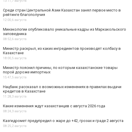
13:11,
7 августа
Среди стран Центральной Азии Казахстан занял первое место в
рейтинге благополучия
12:00,
6 августа
Минэкологии опубликовало уникальные кадры из Маркакольского
заповедника
08:52,
6 августа
Министр раскрыл, из каких ингредиентов производят колбасу в
Казахстане
18:00,
5 августа
Министр пояснил причины, по которым казахстанские товары
порой дороже импортных
15:47,
5 августа
Нацбанк рассказал о возможных изменениях в правилах выдачи
кредитов в Казахстане
11:28,
3 августа
Какие изменения ждут казахстанцев с августа 2026 года
08:24,
3 августа
Казгидромет предупредил о жаре до +42, грозах и граде 2 августа
08:25,
2 августа