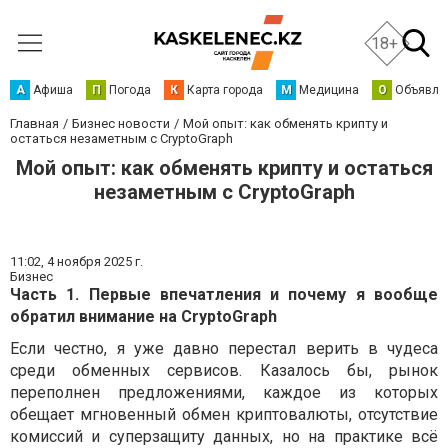
18+
А
Афиша
П
Погода
К
Карта города
М
Медицина
О
Объявле
Главная
Бизнес новости
Мой опыт: как обменять крипту и
остаться незаметным с CryptoGraph
Мой опыт: как обменять крипту и остаться
незаметным с CryptoGraph
11:02,
4 ноября 2025 г.
Бизнес
Часть 1. Первые впечатления и почему я вообще
обратил внимание на CryptoGraph
Если честно, я уже давно перестал верить в чудеса
среди обменных сервисов. Казалось бы, рынок
переполнен предложениями, каждое из которых
обещает мгновенный обмен криптовалюты, отсутствие
комиссий и суперзащиту данных, но на практике всё