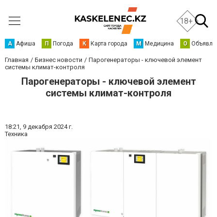
18+
А
Афиша
П
Погода
К
Карта города
М
Медицина
О
Объявле
Главная
Бизнес новости
Парогенераторы - ключевой элемент
системы климат-контроля
Парогенераторы - ключевой элемент
системы климат-контроля
18:21,
9 декабря 2024 г.
Техника