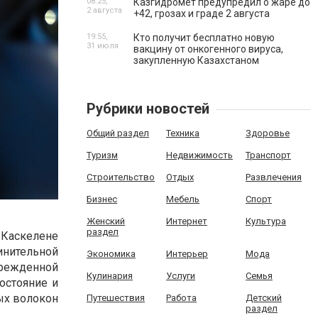
08:25,
Казгидромет предупредил о жаре до
2 августа
+42, грозах и граде 2 августа
19:55,
Кто получит бесплатно новую
31 июля
вакцину от онкогенного вируса,
закупленную Казахстаном
Рубрики новостей
Общий раздел
Техника
Здоровье
Туризм
Недвижимость
Транспорт
Строительство
Отдых
Развлечения
Бизнес
Мебель
Спорт
Женский
Интернет
Культура
раздел
 Каскелене
инительной
Экономика
Интерьер
Мода
режденной
Кулинария
Услуги
Семья
остояние и
ых волокон
Путешествия
Работа
Детский
раздел