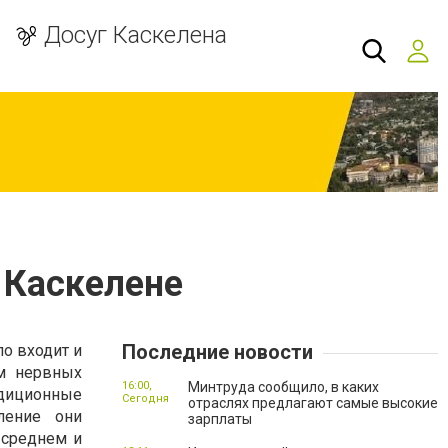
Досуг Каскелена
 Каскелене
Последние новости
ло входит и
ем нервных
16:00,
Минтруда сообщило, в каких
адиционные
Сегодня
отраслях предлагают самые высокие
ление они
зарплаты
 среднем и