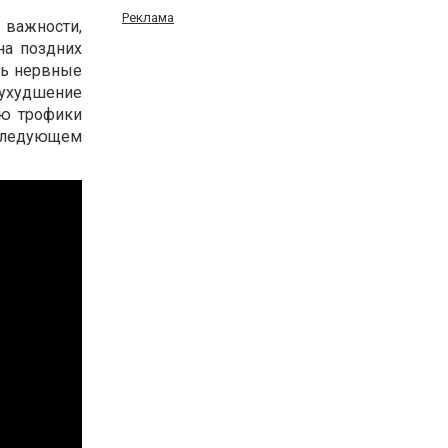
Реклама
 важности,
на поздних
ть нервные
ухудшение
ию трофики
оследующем