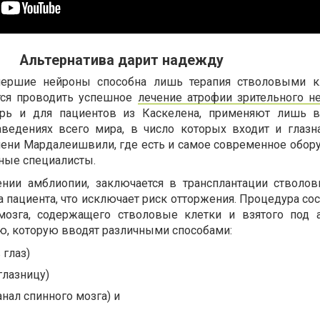
Альтернатива дарит надежду
мершие нейроны способна лишь терапия стволовыми кл
тся проводить успешное
лечение атрофии зрительного н
ерь и для пациентов из Каскелена, применяют лишь 
ведениях всего мира, в число которых входит и глазн
ени Мардалеишвили, где есть и самое современное обору
ые специалисты.
ении амблиопии, заключается в трансплантации стволов
 пациента, что исключает риск отторжения. Процедура сос
 мозга, содержащего стволовые клетки и взятого под а
ю, которую вводят различными способами:
 глаз)
глазницу)
анал спинного мозга) и