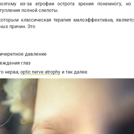
оэтому из-за атрофии острота зрения понемногу, но
ступления полной слепоты.
оторым классическая терапия малоэффективна, является
ых причин. Это
ичерепное давление
еждения глаз
го нерва,
optic nerve atrophy
и так далее.