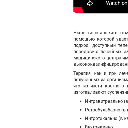
Ныне восстановить от
помощью которой удае
подход, доступный теп
передовых лечебных за
медицинского центра им
высококвалифицированн
Терапия, как и при леч
полученных из организма
что из части костного
изготавливают суспензи
Интравитреально (в
Ретробульбарно (в 
Интротекально (в к
Внутривенно.