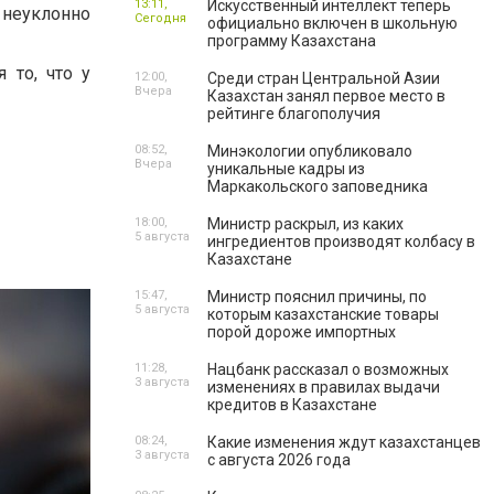
13:11,
Искусственный интеллект теперь
 неуклонно
Сегодня
официально включен в школьную
программу Казахстана
 то, что у
12:00,
Среди стран Центральной Азии
Вчера
Казахстан занял первое место в
рейтинге благополучия
08:52,
Минэкологии опубликовало
Вчера
уникальные кадры из
Маркакольского заповедника
18:00,
Министр раскрыл, из каких
5 августа
ингредиентов производят колбасу в
Казахстане
15:47,
Министр пояснил причины, по
5 августа
которым казахстанские товары
порой дороже импортных
11:28,
Нацбанк рассказал о возможных
3 августа
изменениях в правилах выдачи
кредитов в Казахстане
08:24,
Какие изменения ждут казахстанцев
3 августа
с августа 2026 года