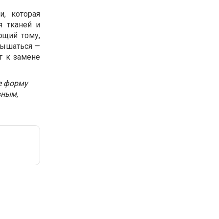
, которая
я тканей и
ющий тому,
овышаться —
т к замене
е форму
вным,