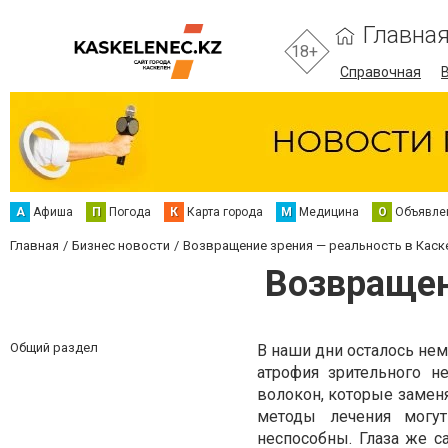
Главна
18+
Справочная
А
Афиша
П
Погода
К
Карта города
М
Медицина
О
Объявле
Главная
Бизнес новости
Возвращение зрения — реальность в Каск
Возвращен
Общий раздел
В наши дни осталось нем
атрофия зрительного н
волокон, которые заменя
методы лечения могут
неспособны. Глаза же с