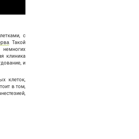
етками, с
ерва
. Такой
в немногих
ая клиника
дование, и
ых клеток,
тоит в том,
нестезией,