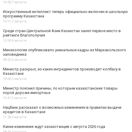
16:00,
7 августа
Искусственный интеллект теперь официально включен в школьную
программу Казахстана
13:11,
7 августа
Среди стран Центральной Азии Казахстан занял первое место в
рейтинге благополучия
12:00,
6 августа
Минэкологии опубликовало уникальные кадры из Маркакольского
заповедника
08:52,
6 августа
Министр раскрыл, из каких ингредиентов производят колбасу в
Казахстане
18:00,
5 августа
Министр пояснил причины, по которым казахстанские товары
порой дороже импортных
15:47,
5 августа
Нацбанк рассказал о возможных изменениях в правилах выдачи
кредитов в Казахстане
11:28,
3 августа
Какие изменения ждут казахстанцев с августа 2026 года
08:24,
3 августа