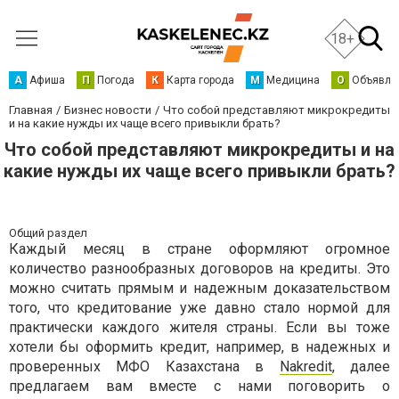
18+
А
Афиша
П
Погода
К
Карта города
М
Медицина
О
Объявле
Главная
Бизнес новости
Что собой представляют микрокредиты
и на какие нужды их чаще всего привыкли брать?
Что собой представляют микрокредиты и на
какие нужды их чаще всего привыкли брать?
Общий раздел
Каждый месяц в стране оформляют огромное
количество разнообразных договоров на кредиты. Это
можно считать прямым и надежным доказательством
того, что кредитование уже давно стало нормой для
практически каждого жителя страны. Если вы тоже
хотели бы оформить кредит, например, в надежных и
проверенных МФО Казахстана в
Nakredit
, далее
предлагаем вам вместе с нами поговорить о