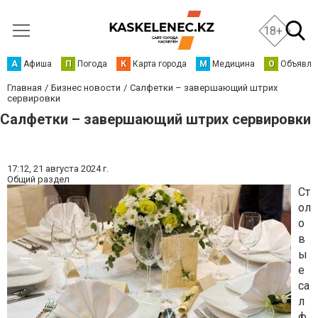
18+
А
Афиша
П
Погода
К
Карта города
М
Медицина
О
Объявле
Главная
Бизнес новости
Салфетки – завершающий штрих
сервировки
Салфетки – завершающий штрих сервировки
17:12,
21 августа 2024 г.
Общий раздел
Ст
ол
о
в
ы
е
са
л
ф