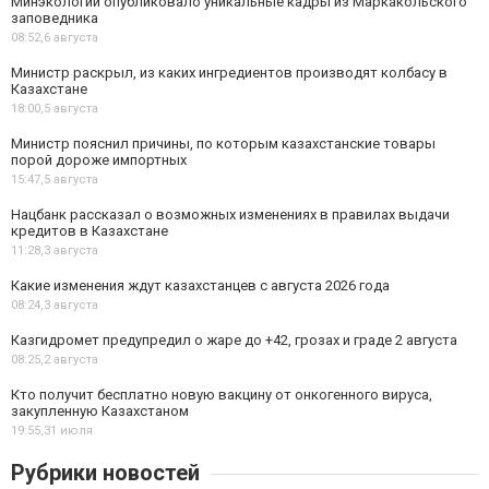
Минэкологии опубликовало уникальные кадры из Маркакольского
заповедника
08:52,
6 августа
Министр раскрыл, из каких ингредиентов производят колбасу в
Казахстане
18:00,
5 августа
Министр пояснил причины, по которым казахстанские товары
порой дороже импортных
15:47,
5 августа
Нацбанк рассказал о возможных изменениях в правилах выдачи
кредитов в Казахстане
11:28,
3 августа
Какие изменения ждут казахстанцев с августа 2026 года
08:24,
3 августа
Казгидромет предупредил о жаре до +42, грозах и граде 2 августа
08:25,
2 августа
Кто получит бесплатно новую вакцину от онкогенного вируса,
закупленную Казахстаном
19:55,
31 июля
Рубрики новостей