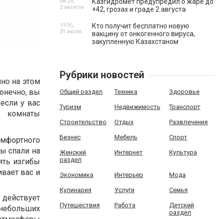
08:25,
Казгидромет предупредил о жаре до
2 августа
+42, грозах и граде 2 августа
19:55,
Кто получит бесплатно новую
31 июля
вакцину от онкогенного вируса,
закупленную Казахстаном
Рубрики новостей
нно на этом
Конечно, вы
Общий раздел
Техника
Здоровье
если у вас
Туризм
Недвижимость
Транспорт
и комнаты
Строительство
Отдых
Развлечения
Бизнес
Мебель
Спорт
омфортного
вы спали на
Женский
Интернет
Культура
раздел
ять изгибы
вает вас и
Экономика
Интерьер
Мода
Кулинария
Услуги
Семья
 действует
Путешествия
Работа
Детский
 небольших
раздел