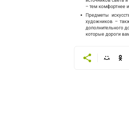
источников света 
– тем комфортнее и
Предметы искусст
художников – такж
дополнительного до
которые дороги вам