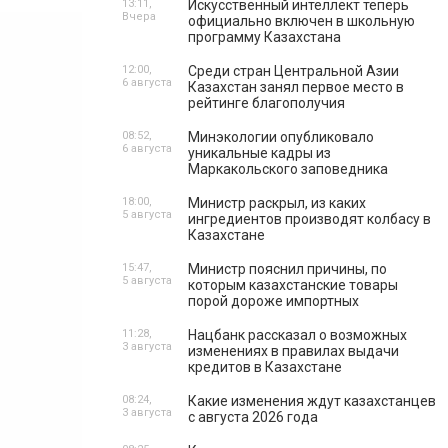
13:11,
Искусственный интеллект теперь
Вчера
официально включен в школьную
программу Казахстана
12:00,
Среди стран Центральной Азии
6 августа
Казахстан занял первое место в
рейтинге благополучия
08:52,
Минэкологии опубликовало
6 августа
уникальные кадры из
Маркакольского заповедника
18:00,
Министр раскрыл, из каких
5 августа
ингредиентов производят колбасу в
Казахстане
15:47,
Министр пояснил причины, по
5 августа
которым казахстанские товары
порой дороже импортных
11:28,
Нацбанк рассказал о возможных
3 августа
изменениях в правилах выдачи
кредитов в Казахстане
08:24,
Какие изменения ждут казахстанцев
3 августа
с августа 2026 года