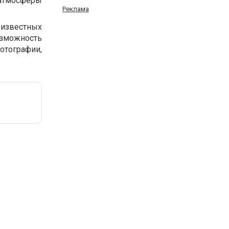
 атмосферы
Реклама
 известных
озможность
фотографии,