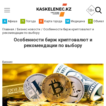
18+
А
Афиша
П
Погода
К
Карта города
М
Медицина
О
Объявле
Главная
Бизнес новости
Особенности бирж криптовалют и
рекомендации по выбору
Особенности бирж криптовалют и
рекомендации по выбору
Бизнес