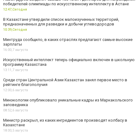
победителей олимпиады по искусственному интеллекту в Астане
12:47,
Сегодня
В Казахстане утвердили список малоизученных территорий,
предназначенных для разведки и добычи углеводородов
10:39,
Сегодня
Минтруда сообщило, в каких отраслях предлагают самые высокие
зарплаты
16:00,
7 августа
Искусственный интеллект теперь официально включен в школьную
программу Казахстана
13:11,
7 августа
Среди стран Центральной Азии Казахстан занял первое место в
рейтинге благополучия
12:00,
6 августа
Минэкологии опубликовало уникальные кадры из Маркакольского
заповедника
08:52,
6 августа
Министр раскрыл, из каких ингредиентов производят колбасу в
Казахстане
18:00,
5 августа