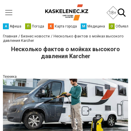
18+
А
Афиша
П
Погода
К
Карта города
М
Медицина
О
Объявле
Главная
Бизнес новости
Несколько фактов о мойках высокого
давления Karcher
Несколько фактов о мойках высокого
давления Karcher
Техника