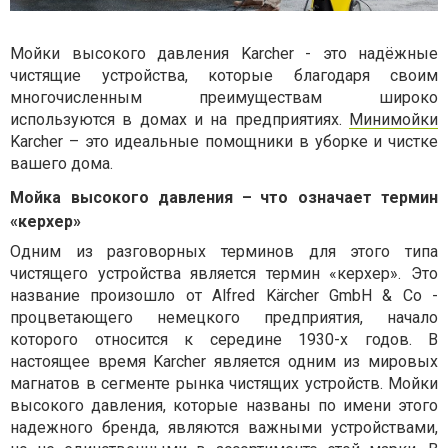
Мойки
высокого
давления
Karcher
-
это
надёжные
чистящие
устройства
,
которые
благодаря
своим
многочисленным
преимуществам
широко
используются
в
домах
и
на
предприятиях
.
Минимойки
Karcher – это идеальные помощники в уборке и чистке
вашего дома.
Мойка
высокого
давления
–
что
означает
термин
«
керхер
»
Одним
из
разговорных
терминов
для
этого
типа
чистящего
устройства
является
термин
«
керхер
».
Это
название
произошло
от
Alfred
Kärcher
GmbH
&
Co -
процветающего
немецкого
предприятия
,
начало
которого
относится
к
середине
1930
-
х
годов
.
В
настоящее
время
Karcher
является
одним
из
мировых
магнатов
в
сегменте
рынка
чистящих
устройств
.
Мойки
высокого
давления
,
которые
названы
по
имени
этого
надежного
бренда
,
являются
важными
устройствами
,