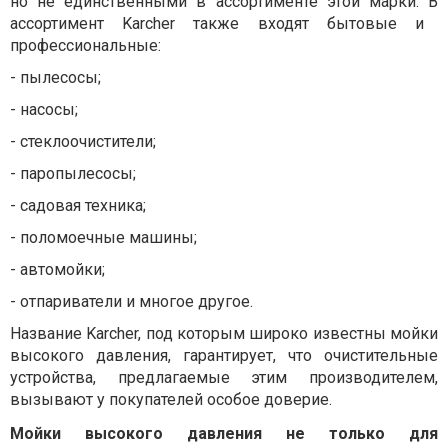
но
не
единственными
в
ассортименте
этой
марки.
В
ассортимент
Karcher
также
входят бытовые и
профессиональные:
-
пылесосы;
-
насосы;
-
стеклоочистители;
-
паропылесосы;
-
садовая техника;
-
поломоечные
машины;
-
автомойки;
-
отпариватели
и
многое
другое
.
Название
Karcher
,
под
которым
широко
известны
мойки
высокого
давления
, гарантирует,
что
очистительные
устройства
,
предлагаемые
этим
производителем
,
вызывают
у
покупателей
особое доверие
.
Мойки
высокого
давления
не
только
для