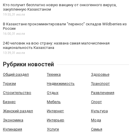
Кто получит бесплатно новую вакцину от онкогенного вируса,
закупленную Казахстаном
19:55,
31 июля
В Казахстане прокомментировали "перенос" складов Wildberries из
России
16:00,
31 июля
240 человек на всю страну: названа самая малочисленная
национальность Казахстана
13:39,
31 июля
Рубрики новостей
Общий раздел
Техника
Здоровье
Туризм
Недвижимость
Транспорт
Строительство
Отдых
Развлечения
Бизнес
Мебель
Спорт
Женский раздел
Интернет
Культура
Экономика
Интерьер
Мода
Кулинария
Услуги
Семья