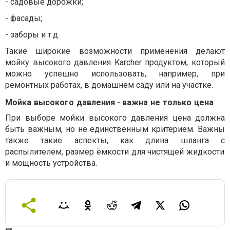
-
садовые дорожки;
-
фасады;
-
заборы
и
т
.
д
.
Такие
широкие
возможности
применения
делают
мойку
высокого
давления
Karcher
продуктом
,
который
можно
успешно
использовать
,
например
,
при
ремонтных
работах,
в
домашнем
саду
или
на
участке
.
Мойка
высокого
давления
-
важна
не
только
цена
При
выборе
мойки
высокого
давления
цена
должна
быть
важным
,
но
не
единственным
критерием
.
Важны
также
такие
аспекты
,
как
длина
шланга
с
распылителем,
размер
ё
мкости
для
чистящей
жидкости
и
мощность
устройства
.