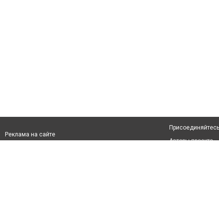
Присоединяйтесь 
Реклама на сайте
Авторы проекта
info@kaskelenec.kz
Допускается цити
размещения в тек
обязательно раз
второго абзаца в
Материалы с плаш
"Политические но
рекламы.