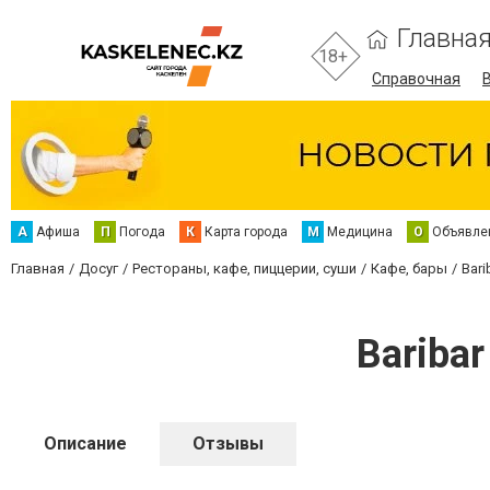
Главна
18+
Справочная
А
Афиша
П
Погода
К
Карта города
М
Медицина
О
Объявле
Главная
Досуг
Рестораны, кафе, пиццерии, суши
Кафе, бары
Bari
Baribar
Описание
Отзывы