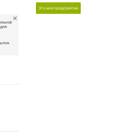
Это мое предприятие
ельной
 для
сылок