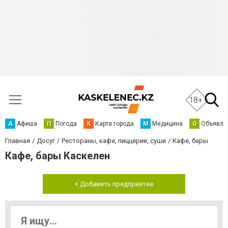
18+
А
Афиша
П
Погода
К
Карта города
М
Медицина
О
Объявле
Главная
Досуг
Рестораны, кафе, пиццерии, суши
Кафе, бары
Кафе, бары Каскелен
+ Добавить предприятие