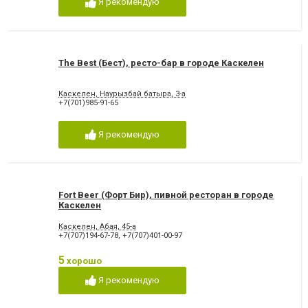
Я рекомендую
The Best (Бест), ресто-бар в городе Каскелен
Каскелен, Наурызбай батыра, 3-а
+7(701)985-91-65
Я рекомендую
Fort Beer (Форт Бир), пивной ресторан в городе
Каскелен
Каскелен, Абая, 45-а
+7(707)194-67-78
,
+7(707)401-00-97
5
хорошо
Я рекомендую