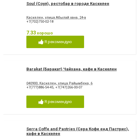
Soul (Соул), рестобар в городе Каскелен
Каскелен, улица Абылай хана, 24-а
+7(702)750-02-18
7.33
хорошо
Я рекомендую
Barakat (Баракат) Чайхана, кафе в Каскелен
040900, Каскелен, улица Райымбека, 6
+7(777)886-54-45
,
+7(747)266-00-07
Я рекомендую
Serra Coffe and Pastries (Сера Кофе енд Пастрис),
кафе в Каскелен