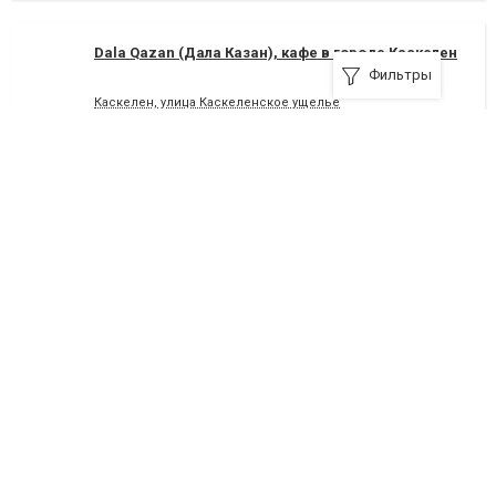
Dala Qazan (Дала Казан), кафе в городе Каскелен
Фильтры
Каскелен, улица Каскеленское ущелье
+77777549555
11.33
очень хорошо
Я рекомендую
Hookah soul, кафе в городе Каскелен
Каскелен, улица Абылай хана, 5-б
87076285967
Я рекомендую