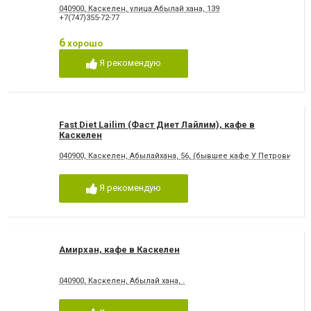
040900, Каскелен, улица Абылай хана, 139
+7(747)355-72-77
6
хорошо
Я рекомендую
Fast Diet Lailim (Фаст Диет Лайлим), кафе в
Каскелен
040900, Каскелен, Абылайхана, 56, (бывшее кафе У Петровича)
Я рекомендую
Амирхан, кафе в Каскелен
040900, Каскелен, Абылай хана, .