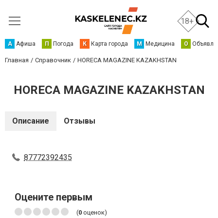
18+
А
Афиша
П
Погода
К
Карта города
М
Медицина
О
Объявле
Главная
Справочник
HORECA MAGAZINE KAZAKHSTAN
HORECA MAGAZINE KAZAKHSTAN
Описание
Отзывы
87772392435
Оцените первым
(
0
оценок)