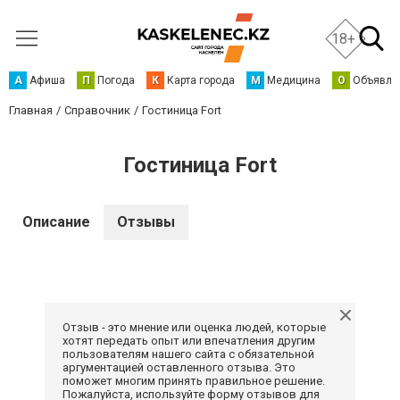
18+
А
Афиша
П
Погода
К
Карта города
М
Медицина
О
Объявле
Главная
Справочник
Гостиница Fort
Гостиница Fort
Описание
Отзывы
Отзыв - это мнение или оценка людей, которые
хотят передать опыт или впечатления другим
пользователям нашего сайта с обязательной
аргументацией оставленного отзыва. Это
поможет многим принять правильное решение.
Пожалуйста, используйте форму отзывов для