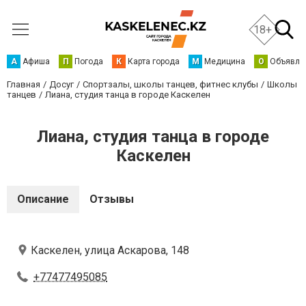
18+
А
Афиша
П
Погода
К
Карта города
М
Медицина
О
Объявле
Главная
Досуг
Спортзалы, школы танцев, фитнес клубы
Школы
танцев
Лиана, студия танца в городе Каскелен
Лиана, студия танца в городе
Каскелен
Описание
Отзывы
Каскелен, улица Аскарова, 148
+77477495085