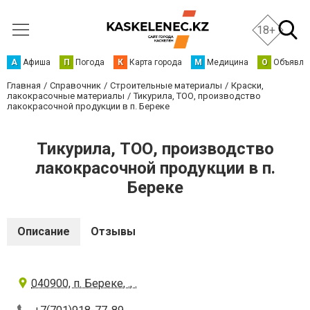
18+
А
Афиша
П
Погода
К
Карта города
М
Медицина
О
Объявле
Главная
Справочник
Строительные материалы
Краски,
лакокрасочные материалы
Тикурила, ТОО, производство
лакокрасочной продукции в п. Береке
Тикурила, ТОО, производство
лакокрасочной продукции в п.
Береке
Описание
Отзывы
040900, п. Береке, ., .