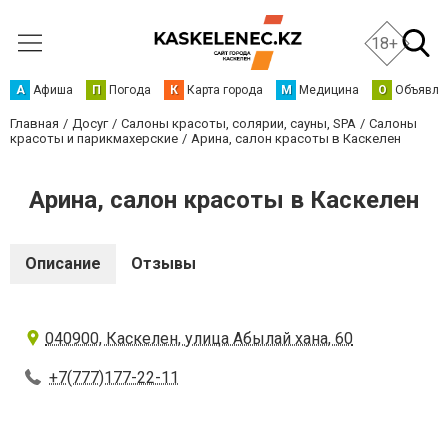
18+
А
Афиша
П
Погода
К
Карта города
М
Медицина
О
Объявле
Главная
Досуг
Салоны красоты, солярии, сауны, SPA
Салоны
красоты и парикмахерские
Арина, салон красоты в Каскелен
Арина, салон красоты в Каскелен
Описание
Отзывы
040900, Каскелен, улица Абылай хана, 60
+7(777)177-22-11