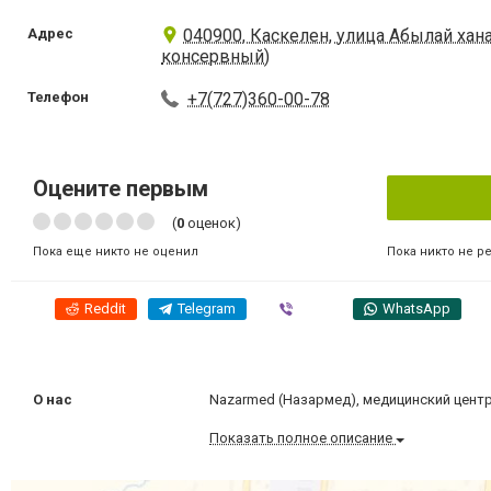
Адрес
040900, Каскелен, улица Абылай хана
консервный)
Телефон
+7(727)360-00-78
Оцените первым
(
0
оценок)
Пока никто не р
Пока еще никто не оценил
Reddit
Telegram
Viber
WhatsApp
О нас
Nazarmed (Назармед), медицинский цент
Показать полное описание