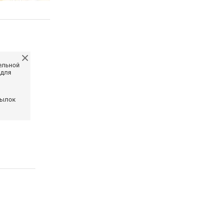
ельной
 для
сылок