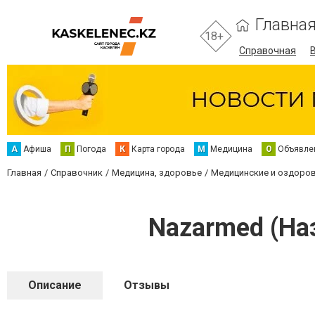
Главна
18+
Справочная
А
Афиша
П
Погода
К
Карта города
М
Медицина
О
Объявле
Главная
Справочник
Медицина, здоровье
Медицинские и оздоро
Nazarmed (На
Описание
Отзывы