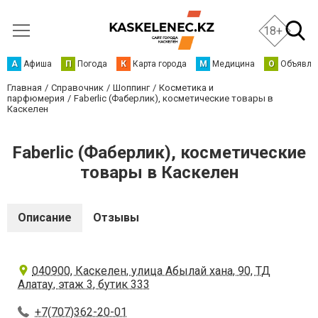
18+
А
Афиша
П
Погода
К
Карта города
М
Медицина
О
Объявле
Главная
Справочник
Шоппинг
Косметика и
парфюмерия
Faberlic (Фаберлик), косметические товары в
Каскелен
Faberlic (Фаберлик), косметические
товары в Каскелен
Описание
Отзывы
040900, Каскелен, улица Абылай хана, 90, ТД
Алатау, этаж 3, бутик 333
+7(707)362-20-01