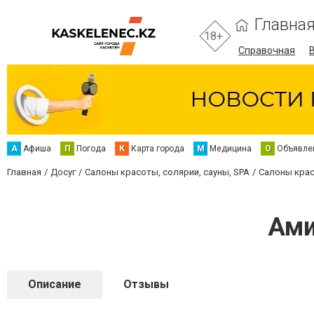
Главна
18+
Справочная
А
Афиша
П
Погода
К
Карта города
М
Медицина
О
Объявле
Главная
Досуг
Салоны красоты, солярии, сауны, SPA
Салоны крас
Ами
Описание
Отзывы