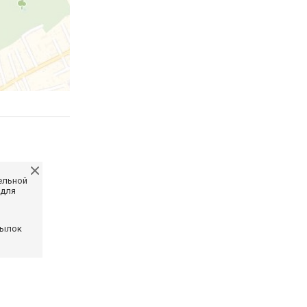
ельной
 для
сылок