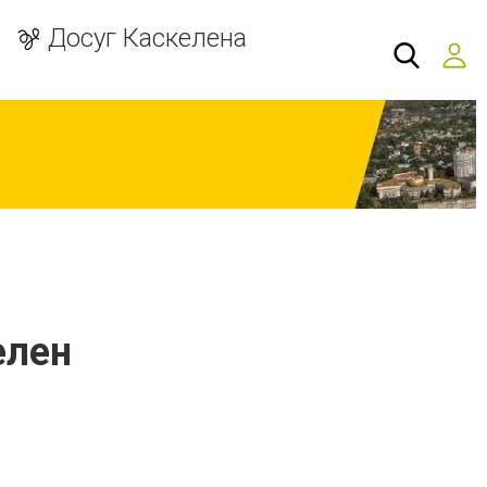
Досуг Каскелена
елен