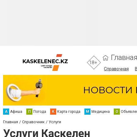
Главна
18+
Справочная
А
Афиша
П
Погода
К
Карта города
М
Медицина
О
Объявле
Главная
Справочник
Услуги
Услуги Каскелен