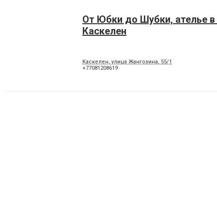
От Юбки до Шубки, ателье в
Каскелен
Каскелен, улица Жангозина, 55/1
+77081208619