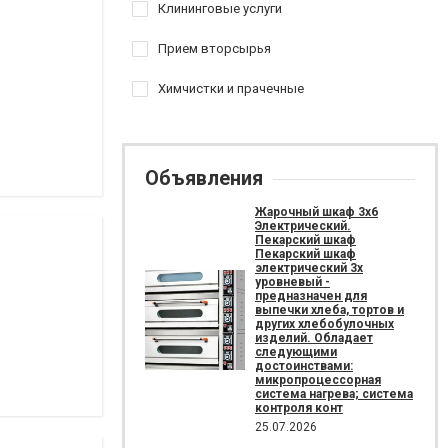
Клининговые услуги
Прием вторсырья
Химчистки и прачечные
Объявления
Жарочный шкаф 3х6
Электрический.
Пекарский шкаф
Пекарский шкаф
электрический 3х
уровневый -
предназначен для
выпечки хлеба, тортов и
других хлебобулочных
изделий. Обладает
следующими
достоинствами:
микропроцессорная
система нагрева; система
контроля конт
25.07.2026