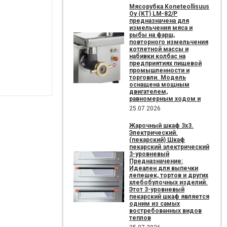
Мясорубка Koneteollisuus
Oy (KT)​ LM-82/P
предназначена для
измельчения мяса и
рыбы на фарш,
повторного измельчения
котлетной массы и
набивки колбас на
предприятиях пищевой
промышленности и
торговли. Модель
оснащена мощным
двигателем,
равномерным ходом и
25.07.2026
Жарочный шкаф 3х3.
Электрический.
(пекарский) Шкаф
пекарский электрический
3-уровневый
Предназначение:
Идеален для выпечки
лепешек, тортов и других
хлебобулочных изделий.
Этот 3-уровневый
пекарский шкаф является
одним из самых
востребованных видов
теплов