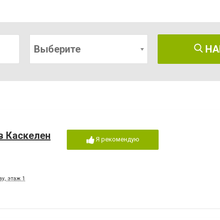
Выберите
НА
в Каскелен
Я рекомендую
у, этаж 1