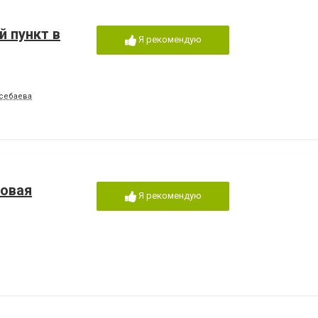
й пункт в
Я рекомендую
йсебаева
говая
Я рекомендую