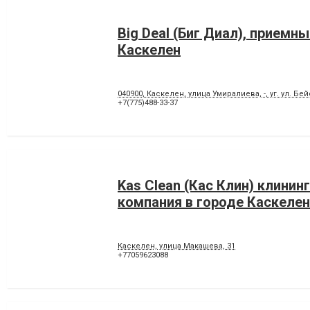
Big Deal (Биг Диал), приемны
Каскелен
040900, Каскелен, улица Умиралиева, -, уг. ул. Бе
+7(775)488-33-37
Kas Clean (Кас Клин) клинин
компания в городе Каскелен
Каскелен, улица Макашева, 31
+77059623088