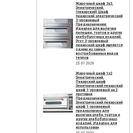
Жарочный шкаф 3х3.
Электрический.
(пекарский) Шкаф
пекарский электрический
3-уровневый
Предназначение:
Идеален для выпечки
лепешек, тортов и других
хлебобулочных изделий.
Этот 3-уровневый
пекарский шкаф является
одним из самых
востребованных видов
теплов
25.07.2026
Жарочный шкаф 1х2
Электрический.
Пекарский шкаф
Электрический пекарский
шкаф 1-уровневый на 2
противня
Предназначение:
Электрический пекарский
шкаф 1-уровневый
предназначен для
выпечки хлеба, тортов и
других хлебобулочных
изделий. Идеален для
использован