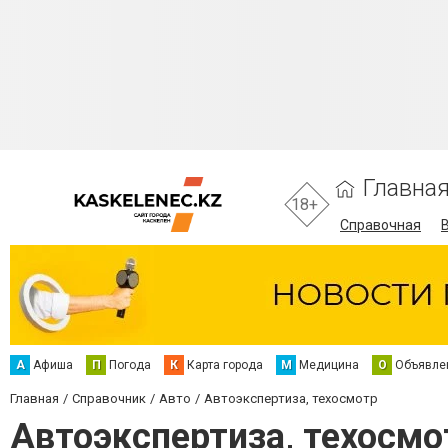
Главна
18+
Справочная
А
Афиша
П
Погода
К
Карта города
М
Медицина
О
Объявле
Главная
Справочник
Авто
Автоэкспертиза, техосмотр
Автоэкспертиза, техосмо