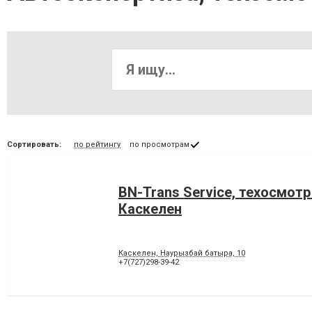
Сортировать:
по рейтингу
по просмотрам
BN-Trans Service, техосмотр
Каскелен
Каскелен, Наурызбай батыра, 10
+7(727)298-39-42