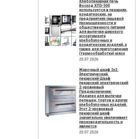
Хлебопекарная печь
Восход ХПЭ-500
используется в пекарнях,
кондитерских, на
предприятиях пищевой
промышленности и
общественного питания
для выпечки широкого
ассортимента
хлебобулочных и
кондитерских изделий, а
также для приготовления
(термообработки) мясн
25.07.2026
Жарочный шкаф 2х2.
Электрический.
пекарский Шкаф
пекарский электрический
2-уровневый
Предназначение:
Идеален для выпечки
лепешек, тортов и других
хлебобулочных изделий.
Этот 2-уровневый
пекарский шкаф
значительно увеличивает
производительность и
является
25.07.2026