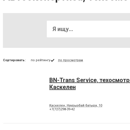
Сортировать:
по рейтингу
по просмотрам
BN-Trans Service, техосмотр
Каскелен
Каскелен, Наурызбай батыра, 10
+7(727)298-39-42