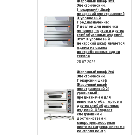
Жарочный шкаф 3х3.
Электрический.
(пекарский) Шкаф
пекарский электрический
3-уровневый
Предназначение:
Идеален для выпечки
лепешек, тортов и других
хлебобулочных изделий.
Этот 3-уровневый
пекарский шкаф является
одним из самых
востребованных видов
теплов
25.07.2026
Жарочный шкаф 2х4
Электрический.
Пекарский шкаф
Жарочный шкаф
электрический 2[
уровневый -
предназначен для
выпечки хлеба, тортов и
других хлебобулочных
изделий. Обладает
следующими
достоинствами:
микропроцессорная
система нагрева; система
контроля контр