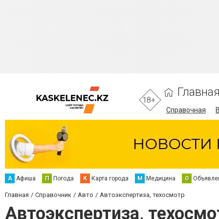
Главна
18+
Справочная
А
Афиша
П
Погода
К
Карта города
М
Медицина
О
Объявле
Главная
Справочник
Авто
Автоэкспертиза, техосмотр
Автоэкспертиза, техосмо