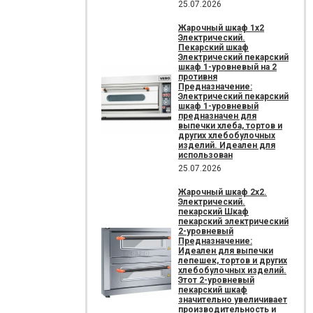
25.07.2026
Жарочный шкаф 1х2
Электрический.
Пекарский шкаф
Электрический пекарский
шкаф 1-уровневый на 2
противня
Предназначение:
Электрический пекарский
шкаф 1-уровневый
предназначен для
выпечки хлеба, тортов и
других хлебобулочных
изделий. Идеален для
использован
25.07.2026
Жарочный шкаф 2х2.
Электрический.
пекарский Шкаф
пекарский электрический
2-уровневый
Предназначение:
Идеален для выпечки
лепешек, тортов и других
хлебобулочных изделий.
Этот 2-уровневый
пекарский шкаф
значительно увеличивает
производительность и