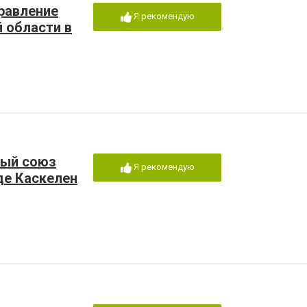
равление
Я рекомендую
 области в
ый союз
Я рекомендую
де Каскелен