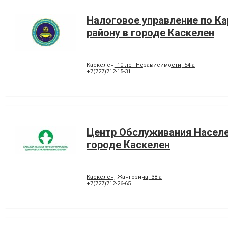
Налоговое управление по К
району в городе Каскелен
Каскелен, 10 лет Независимости, 54-а
+7(727)712-15-31
Центр Обслуживания Населе
городе Каскелен
Каскелен, Жангозина, 38-а
+7(727)712-26-65