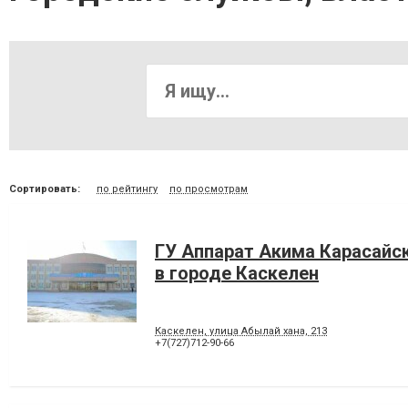
Сортировать:
по рейтингу
по просмотрам
ГУ Аппарат Акима Карасайс
в городе Каскелен
Каскелен, улица Абылай хана, 213
+7(727)712-90-66