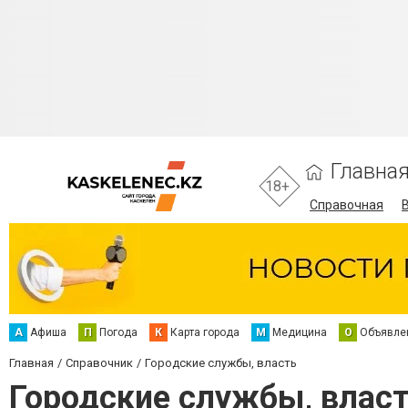
Главна
18+
Справочная
А
Афиша
П
Погода
К
Карта города
М
Медицина
О
Объявле
Главная
Справочник
Городские службы, власть
Городские службы, влас