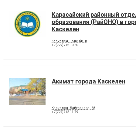
Карасайский районный отде
образования (РайОНО) в гор
Каскелен
Каскелен, Толе би, 8
+7(727)712-10-80
Акимат города Каскелен
Каскелен, Байгазиева, 68
+7(727)712-11-79