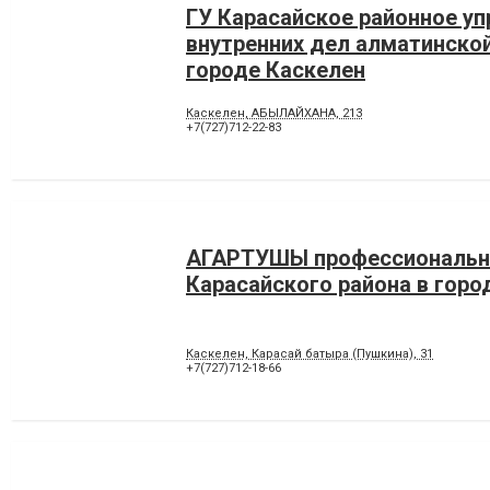
ГУ Карасайское районное уп
внутренних дел алматинской
городе Каскелен
Каскелен, АБЫЛАЙХАНА, 213
+7(727)712-22-83
АГАРТУШЫ профессиональн
Карасайского района в горо
Каскелен, Карасай батыра (Пушкина), 31
+7(727)712-18-66