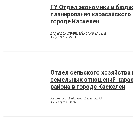
ГУ Отдел экономики и бюд
планирования карасайского 
городе Каскелен
Каскелен, улица Абылайхана, 213
+7(727)712-99-11
Отдел сельского хозяйства 
земельных отношений кара
района в городе Каскелен
Каскелен, Кайназар батыра, 37
+7(727)712-10-97