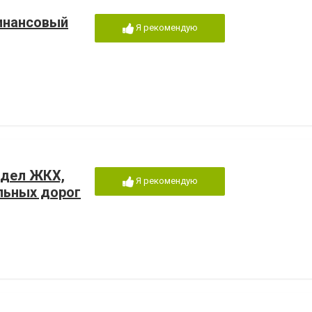
инансовый
Я рекомендую
тдел ЖКХ,
Я рекомендую
льных дорог