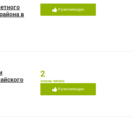
жетного
Я рекомендую
района в
и
2
сайского
очень плохо
Я рекомендую