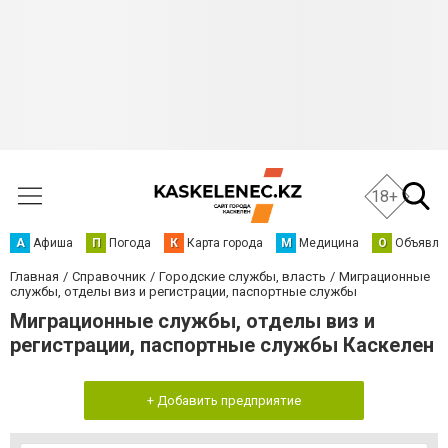
18+
А
Афиша
П
Погода
К
Карта города
М
Медицина
О
Объявле
Главная
Справочник
Городские службы, власть
Миграционные
службы, отделы виз и регистрации, паспортные службы
Миграционные службы, отделы виз и
регистрации, паспортные службы Каскелен
+ Добавить предприятие