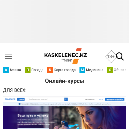
18+
А
Афиша
П
Погода
К
Карта города
М
Медицина
О
Объявле
Онлайн-курсы
ДЛЯ ВСЕХ: