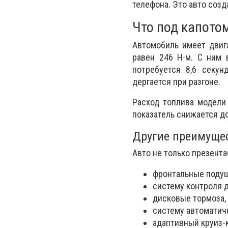
телефона. Это авто созд
Что под капото
Автомобиль имеет двига
равен 246 Н∙м. С ним 
потребуется 8,6 секун
дергается при разгоне.
Расход топлива модели 
показатель снижается д
Другие преимущес
Авто не только презент
фронтальные подуш
систему контроля 
дисковые тормоза,
систему автоматич
адаптивный круиз-