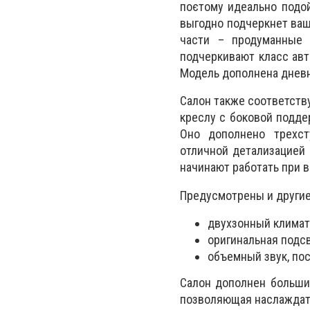
поєтому идеально подо
выгодно подчеркнет ваш 
части – продуманные 
подчеркивают класс авт
Модель дополнена дневн
Салон также соответству
креслу с боковой подд
Оно дополнено трехст
отличной детализацией
начинают работать при 
Предусмотрены и другие
двухзонный климат
оригинальная подс
объемный звук, по
Салон дополнен больши
позволяющая наслаждать