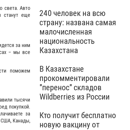
о света. Авто
240 человек на всю
и станут еще
страну: названа самая
малочисленная
национальность
идется за ним
Казахстана
сах – мы все
В Казахстане
сти поможем
прокомментировали
"перенос" складов
Wildberries из России
тавили тысячи
ред покупкой.
Кто получит бесплатно
лачиваете за
 США, Канады,
новую вакцину от