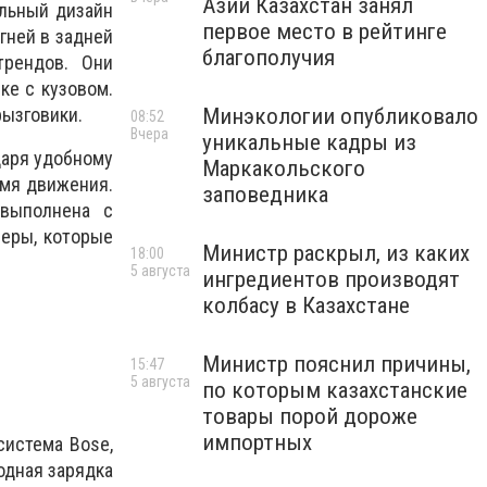
Азии Казахстан занял
ильный дизайн
первое место в рейтинге
гней в задней
благополучия
трендов. Они
ке с кузовом.
Минэкологии опубликовало
ызговики.
08:52
Вчера
уникальные кадры из
даря удобному
Маркакольского
емя движения.
заповедника
 выполнена с
меры, которые
Министр раскрыл, из каких
18:00
5 августа
ингредиентов производят
колбасу в Казахстане
Министр пояснил причины,
15:47
5 августа
по которым казахстанские
товары порой дороже
импортных
система Bose,
одная зарядка