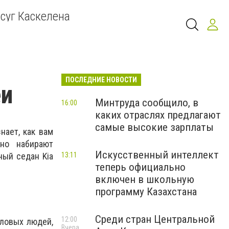
суг Каскелена
ПОСЛЕДНИЕ НОВОСТИ
еи
Минтруда сообщило, в
16:00
каких отраслях предлагают
самые высокие зарплаты
нает, как вам
но набирают
Искусственный интеллект
ный седан Kia
13:11
теперь официально
включен в школьную
программу Казахстана
Среди стран Центральной
12:00
еловых людей,
Вчера