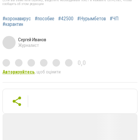
Если вы заметили ошибку, выделите необходимый текст и нажмите Ctrl+Enter, чтобы
сообщить об этом редакции
#коронавирус
#пособие
#42500
#Нурымбетов
#ЧП
#карантин
Сергей Иванов
Журналист
0,0
Авторизуйтесь
, щоб оцінити