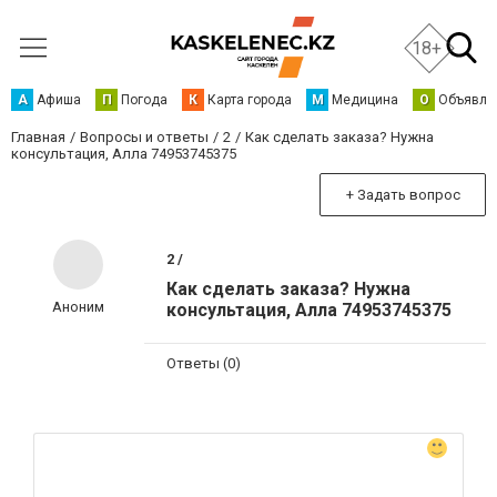
18+
А
Афиша
П
Погода
К
Карта города
М
Медицина
О
Объявле
Главная
Вопросы и ответы
2
Как сделать заказа? Нужна
консультация, Алла 74953745375
+ Задать вопрос
2 /
Как сделать заказа? Нужна
Аноним
консультация, Алла 74953745375
Ответы (0)