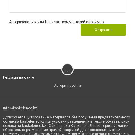
Авторизоваться
или
Написать комментарий анонимно
Отправить
Реклама на сайте
Авторы проекта
info@kaskelenec.kz
Допускается цитирование материалов без получения предварительного
согласия kaskelenec.kz при условии размещения в тексте обязательной
ссылки на kaskelenec.kz - Сайт города Каскелен. Для интернет-изданий
обязательно размещение прямой, открытой для поисковых систем
гиперссылки на цитируемые статьи не ниже второго абзаца в тексте или