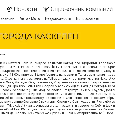
я
Новости
Справочник компаний
Вакансии
Авто / Мото
Недвижимость
Вопрос-ответ
ния
 и Дыхательной!!! вОсьКресная Школа наРодного Здоровья ЛюбоДар пр
 11-00!!! ТГ-канал: https://t.me/+hTTVU1ae2ElhMDFi Запасной в Gem Spa
 вОсьКресение - Практика очищения и вОсьСтановления Человека, Скрут
ицу в 11-00 в прямом Эфире (ссылку направим в Телеграмм канал https:/
е, Скрутки негатива, злого наГоВора, чужих программ, чистка Чакр, А
го Огня, Методы Оздоровления, Устранение негатива и Энергетических
уры да ПраЩуры считали Доброй Мерой оЧищать Себя да СоРодичей раз
 вОсьКресенье!!! (ныне модное слово - Ретрит)!!! Так и Мы будем До
1-00. Практика вОсьКресение состоит из 5 действий: 1. ВОсьЖигаем ог
рава Облегчённый комплекс упражнений. 3. Очищение Тел - отсекаем-об
м внутренние Силовые Структуры: Силовую Ось - Ахаратный столб и в
л - "МирКаБа") и закручиваем его для защиты и исцеления Себя и Других
 вОсьМожНОсьть достойно проходить практику-обучение Без Кармическ
ящихся да Желающих и таких же Друзей и ЗнакОмИх приглашайТе ;) Пора