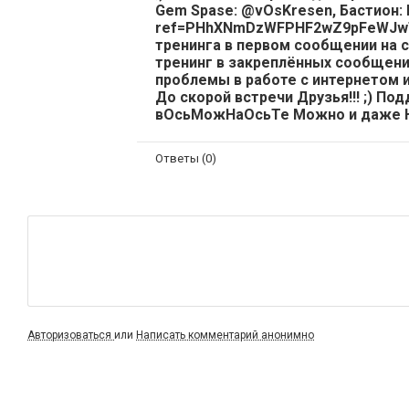
Gem Spase: @vOsKresen, Бастион: h
ref=PHhXNmDzWFPHF2wZ9pFeWJwT5V6
тренинга в первом сообщении на с
тренинг в закреплённых сообщения
проблемы в работе с интернетом и
До скорой встречи Друзья!!! ;) П
вОсьМожНаОсьТе Можно и даже Ну
Ответы (0)
Авторизоваться
или
Написать комментарий анонимно