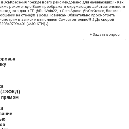
а вОсьКресения прежде всего рекомендовано для начинающих!!! - Как
 ;) Также рекомендую Всем преображать окружающую действительность
выходного дня в ТГ: @RusVoin22, в Gem Spase: @vOsKresen, Бастион:
общении на стене)!!! ;) Всем Новичкам Обязательно просмотреть
 смотрим в записи и выполняем Самостоятельно!!! ;) До скорой
208497994401 (ФИО-КТИ) ;)
+ Задать вопрос
оровья
ику
ка
 (#ЗФКД)
в прямом
ки
ивание
щью
тов