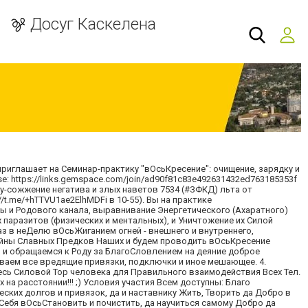
Досуг Каскелена
иглашает на Семинар-практику "вОсьКресение": очищение, зарядку и
se: https://links.gemspace.com/join/ad90f81c83e492631432ed763185353f
ку-сожжение негатива и злых наветов 7534 (#ЗФКД) льта от
/t.me/+hTTVU1ae2ElhMDFi в 10-55). Вы на практике
уры и Родового канала, выравнивание Энергетического (Ахаратного)
 паразитов (физических и ментальных), и Уничтожение их Силой
 в неДелю вОсьЖиганием огней - внешнего и внутреннего,
стойны Славных Предков Наших и будем проводить вОсьКресение
нь и обращаемся к Роду за БлагоСловлением на деяние доброе
рываем все вредящие привязки, подключки и иное мешающее. 4.
есь Силовой Тор человека для Правильного взаимодействия Всех Тел.
 на расстоянии!!! ;) Условия участия Всем доступны: Благо
их долгов и привязок, да и наставнику Жить, Творить да Добро в
 Себя вОсьСтановить и почистить, да научиться самому Добро да