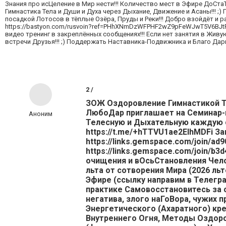
Знания про исЦеление в Мир нести!!! Количество мест в Эфире ДоСта
Гимнастика Тела и Души и Духа через Дыхание, Движение и Асаны!!! 
посадкой Лотосов в тёплые Озёра, Пруды и Реки!!! Добро взойдёт и р
https://bastyon.com/rusvoin?ref=PHhXNmDzWFPHF2wZ9pFeWJwT5V6BJtRo97
видео тренинг в закреплённых сообщениях!!! Если нет занятия в Жив
встречи Друзья!!! ;) Поддержать Наставника-Подвижника и Благо Да
2 /
ЗОЖ Оздоровление Гимнастикой Те
ЛюбоДар приглашает на Семинар-п
Аноним
Телесную и Дыхательную каждую сер
https://t.me/+hTTVU1ae2ElhMDFi За
https://links.gemspace.com/join/a
https://links.gemspace.com/join/b
очищения и вОсьСтановления Чело
льта от сотворения Мира (2026 льт
Эфире (ссылку направим в Телеграм
практике Самовосстановитесь за с
негатива, злого наГоВора, чужих 
Энергетического (Ахаратного) кр
Внутреннего Огня, Методы Оздоро