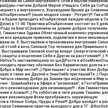
ичтожение их Силой Внутреннего Огня и Мысли-Намерени
раЩуры считали Доброй Мерой оЧищать Себя да СоРод
нешнего и внутреннего, Хороводами Ярыми да Славлен
 вОсьКресенье!!! (ныне модное слово - Ретрит)!!! Так и
 и будем проводить вОсьКресение каждую неделю в Се
ели) в 11-00. Практика вОсьКресение состоит из 5 дейс
Роду за БлагоСловлением на деяние доброе получение
 2. Гимнастика Здрава Облегчённый комплекс упражнений
м все вредящие привязки, подключки и иное мешающее
аем их. 5. Выставляем и прокачиваем внутренние Сил
ый столб и весь Силовой Тор человека для Правильного
6. Выстраиваем Силовой контур вокруг (энергетический 
я защиты и исцеления Себя и Других на расстоянии!!! ;) 
арНаОсьТь наставляющему по щеДРости и вОсьМожнОсь
ходить практику-обучение Без Кармических долгов и 
Добро в Мир нести!!! ;) Приглашает к участию Всех Добр
их и таких же Друзей и ЗнакОмИх приглашайТе ;) Пор
учиться самому Добро да Знания про исЦеление в Мир не
но - ШамАнаХата в Эфире и "резиновая", и ГостеПриимн
го рекомендовано для начинающих!!! - Как Гимнастика
ние и Асаны!!! ;) По субботам в чате решим Тишины дл
) Также рекомендую Всем преображать окружающую
в в тёплые Озёра, Пруды и Реки!!! Добро взойдёт и рас
аторов Семинаров-практик выходного дня в ТГ: @RusVoin