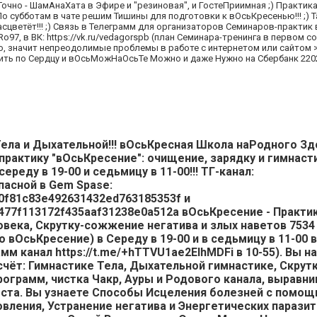
Точно - ШамАнаХата в Эфире и "резиновая", и ГостеПриимная ;) Практик
;) По субботам в чате решим Тишины для подготовки к вОсьКресенью!!!
асцветёт!!! ;) Связь в Телеграмм для организаторов Семинаров-практик 
, в ВК: https://vk.ru/vedagorspb (план Семинара-тренинга в первом со
ую, значит непреодолимые проблемы в работе с интернетом или сайтом >
рить по Сердцу и вОсьМожНаОсьТе Можно и даже Нужно на Сбербанк 2202
ла и Дыхательной!!! вОсьКресная Школа наРодного Зд
рактику "вОсьКресение": очищение, зарядку и гимнаст
еду в 19-00 и седьмицу в 11-00!!! ТГ-канал:
пасной в Gem Spase:
d90f81c83e492631432ed763185353f и
3d477f113172f435aaf31238e0a512a вОсьКресение - Практи
века, Скрутку-сожжение негатива и злых наветов 7534
о вОсьКресение) в Середу в 19-00 и в седьмицу в 11-00 
м канал https://t.me/+hTTVU1ae2ElhMDFi в 10-55). Вы на
чёт: Гимнастике Тела, Дыхательной гимнастике, Скрут
программ, чистка Чакр, Ауры и Родового канала, выравн
еста. Вы узнаете Способы Исцеления болезней с помо
вления, Устранение негатива и Энергетических парази