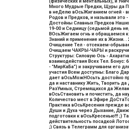
(физических и ментальных), и Ун
Много Мудрые Предки, Щуры да П
в неДелю вОсьЖиганием огней - в
Родов и Предков, и называли это -
Достойны Славных Предков Наших
19-00 и Седмицу (седьмой день неД
ВОсьЖигаем огнь и обращаемся к 
Знаний и применение их в Жизни. .
Очищение Тел - отсекаем-обрывае
Очищаем ЧАКРЫ-ЧАРЫ и раскручив
Структуры: Силовую Ось - Ахаратн
взаимодействия Всех Тел. Бонус: 
- "МирКаБа") и закручиваем его дл
участия Всем доступны: Благо Д
дает вОсьМожНОсьть достойно про
да и наставнику Жить, Творить да 
РазУмных, Стремящихся да Желающ
вОсьСтановить и почистить, да на
Количество мест в Эфире ДоСтаТоч
Практика вОсьКресения прежде все
Души и Духа через Дыхание, Движе
подготовки к вОсьКресенью!!! ;
действительность посадкой Лотосо
;) Связь в Телеграмм для организ