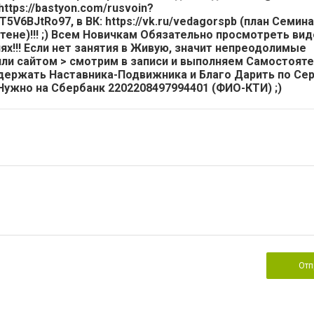
ttps://bastyon.com/rusvoin?
BJtRo97, в ВК: https://vk.ru/vedagorspb (план Семина
тене)!!! ;) Всем Новичкам Обязательно просмотреть ви
х!!! Если нет занятия в Живую, значит непреодолимые
ли сайтом > смотрим в записи и выполняем Самостоятель
оддержать Наставника-Подвижника и Благо Дарить по Се
жно на Сбербанк 2202208497994401 (ФИО-КТИ) ;)
Отп