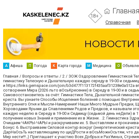
Главна
18+
Справочная
А
Афиша
П
Погода
К
Карта города
М
Медицина
О
Объявле
Главная
Вопросы и ответы
2
ЗОЖ Оздоровление Гимнастикой Тела
гимнастику Телесную и Дыхательную каждую середу в 19-00 и седьмицу в
и https://links.gemspace.com/join/b3d477f113172f435aaf31238e0a512a
сотворения Мира (2026 льто вОсьКресение) в Середу в 19-00 и в седьм
Самовосстановитесь за счёт: Гимнастике Тела, Дыхательной гимнастик
креста. Вы узнаете Способы Исцеления болезней с помощью Внутренне
Внутреннего Огня и Мысли-Намерения! Наши Много Мудрые Предки, Щ
Хороводами Ярыми да Славлениями Родов и Предков, и называли это -
каждую неделю в Середу в 19-00 и Седмицу (седьмой день неДели) в 1
получение новых Знаний и применение их в Жизни. . 2. Гимнастика Зд
Очищаем ЧАКРЫ-ЧАРЫ и раскручиваем их. 5. Выставляем и прокачивае
Бонус: 6. Выстраиваем Силовой контур вокруг (энергетический кристал
ДарНаОсьТь наставляющему по щеДРости и вОсьМожнОсьтям, что дает
Мир нести!!! ;) Приглашает к участию Всех Добрых и РазУмных, Стрем