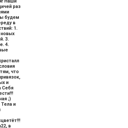
я! Наши
ичей раз
иями
 Мы будем
реду в
твий: 1.
 новых
. 3.
. 4.
овые
кристалл
Условия
тям, что
привязок,
ых и
а Себя
сти!!!
ая ;)
 Тела и
я
цветёт!!!
22, в