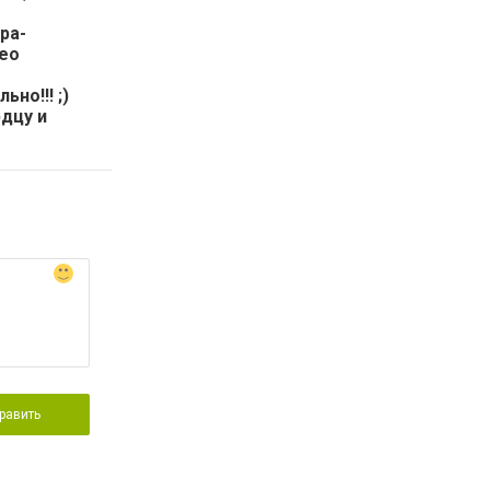
ра-
део
но!!! ;)
рдцу и
равить