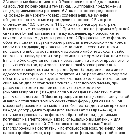
2.Увеличение базы клиентов. 3.Расширение своей доли рынка.
4.Рассылки по регионам и тематикам. 5.Отправка предложений
лицам, принимающим решения. 6.Анализ спроса/предложения.
7.Проведение маркетинговых исследований. 8.Изучение
общественного мнения и проведение опросов. 9.Быстрое
оповещение. 10.Стоимость. 11.Выход на рынки других стран.
Конкурентные преимущества: 1.При рассылке по формам обратной
связи все E-mail попадают в папку входящие, при рассылке по
почтовым ящикам до пяти процентов. 2.При рассылке по формам
обратной связи за сутки можно разослать несколько миллионов
писем во входящие, при рассылке по емейл несколько тысяч
попадают в инбокс остальные чаще всего либо не доходят, либо
пополняют папку spam. 3.При рассылке по формам обратной связи
E-mail не блокируется почтовый сервисами так-как отправляется с
разных вебсайтов, при рассылке по E-mail можно разослать
несколько тысяч, потом всё равно будет блокировка всех ай-пи
адресов с которых она производится. 4.При рассылке по формам
обратной связи используется минимальное количество макросов-
синонимов для составления текста и заголовков письма, при
рассылке по электронной почте нужно «макросить»
(синонимизировать) каждое слово и создавать десятки тысяч
разных заголовков. 5.Многие предприятия специально прячут свой
емейл и оставляют только контактную форму для связи. 6.При
массовой рассылке по емейл ваше бизнес предложение приходит
каждому сотруднику фирмы (что вызывает раздражение), в
отличие от рассылки по формам обратной связи, где письмо
получают на электронный адрес, специально выделенный для
деловых предложений. 7.Половина корпоративных E-mail
рапсположены на бесплатных почтовых серверах, по емейл они
плохо «пробиваемы», а при рассылке по формам обратной связи