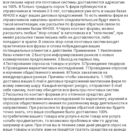
все письма через эти почтовые системы доставляются адресатам
на 100%. 8.Только тридцать-сорок % фирм публикуются в
справочниках в течение 2-3 лет, оставшиеся уже есть в наших базах
WHOIS и ждут ваших деловых предложений. То есть емейлы фирм из
справочников завалены spamom следовательно,не будут иметь
такой монетизации, как рассылки по формам обратной связи по
нашим свежим базам WHOIS. 9.Через контакт-формы, можно
рассылать любые "stop-слова" в заголовках и в "теле писем", при
емейл рассылке такие письма либо не доставляются, либо
попадают в spame. В список stop-слов почтовых систем входят
практически все фразы и слова побуждающие ваших
потенциальных клиентов к действиям. Применение: 1.Увеличение
базы клиентов. 2.Быстрое информирование рынков о новых
коммерческих предложениях. 3.Выход на первых лиц.
4.Тестирование спроса на товары и услуги. 5.Проведение тендеров.
6.Проведение маркетинговых исследований. 7.Проведение опросов
и изучение общественного мнения. 8.Поиск заказчиков на
международных рынках. Причины чтобы заказывать: 1.100%
доставка ваших E-mail и деловых предложений миллионам фирм по
всему земному шару. Каждый интернет ресурс, отправляет E-mail
себе самому, поэтому обходятся все фильтры почтовых систем.
2.Рассылка по контакт-формам это отличное средство для
проведения всевозможных исследований по маркетингу, изучений и
опросов общественного мнения по различному виду деятельности и
направлению. При рассылке по формам обратной связи вы будете
точно знать, что ваше сообщение было доставлено 100%
потребителям вашего товара или услуги и если товар или услуга
«слабо продвигается», то возможно проблема в чём-то другом,
например в цене. При этом вы в течение семи дней увидите спрос на
ваши товары и услуги, вам не придётся тратить средства на аренду