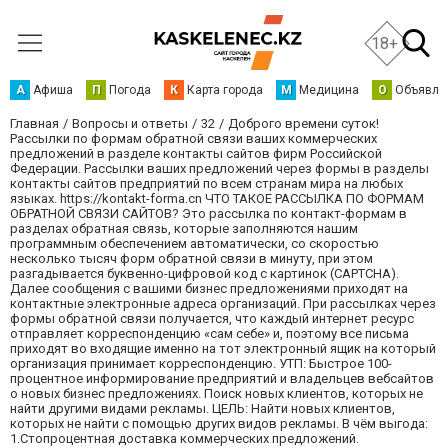
18+
А
Афиша
П
Погода
К
Карта города
М
Медицина
О
Объявле
Главная
Вопросы и ответы
32
Доброго времени суток!
Рассылки по формам обратной связи ваших коммерческих
предложений в разделе контакты сайтов фирм Российской
Федерации. Рассылки ваших предложений через формы в разделы
контакты сайтов предприятий по всем странам мира на любых
языках. https://kontakt-forma.cn ЧТО ТАКОЕ РАССЫЛКА ПО ФОРМАМ
ОБРАТНОЙ СВЯЗИ САЙТОВ? Это рассылка по контакт-формам в
разделах обратная связь, которые заполняются нашим
программным обеспечением автоматически, со скоростью
несколько тысяч форм обратной связи в минуту, при этом
разгадывается буквенно-цифровой код с картинок (CAPTCHA).
Далее сообщения с вашими бизнес предложениями приходят на
контактные электронные адреса организаций. При рассылках через
формы обратной связи получается, что каждый интернет ресурс
отправляет корреспонденцию «сам себе» и, поэтому все письма
приходят во входящие именно на тот электронный ящик на который
организация принимает корреспонденцию. УТП: Быстрое 100-
процентное информирование предприятий и владельцев вебсайтов
о новых бизнес предложениях. Поиск новых клиентов, которых не
найти другими видами рекламы. ЦЕЛЬ: Найти новых клиентов,
которых не найти с помощью других видов рекламы. В чём выгода:
1.Стопроцентная доставка коммерческих предложений.