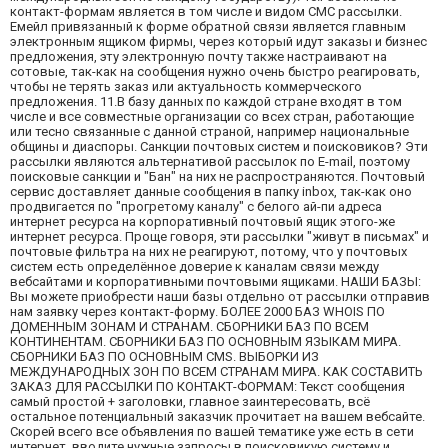
контакт-формам является в том числе и видом СМС рассылки.
Емейл привязанный к форме обратной связи является главным
электронным ящиком фирмы, через который идут заказы и бизнес
предложения, эту электронную почту также настраивают на
сотовые, так-как на сообщения нужно очень быстро реагировать,
чтобы не терять заказ или актуальность коммерческого
предложения. 11.В базу данных по каждой стране входят в том
числе и все совместные организации со всех стран, работающие
или тесно связанные с данной страной, например национальные
общины и диаспоры. Санкции почтовых систем и поисковиков? Эти
рассылки являются альтернативой рассылок по E-mail, поэтому
поисковые санкции и "Бан" на них не распространяются. Почтовый
сервис доставляет данные сообщения в папку inbox, так-как оно
продвигается по "прогретому каналу" с белого ай-пи адреса
интернет ресурса на корпоративный почтовый ящик этого-же
интернет ресурса. Проще говоря, эти рассылки "живут в письмах" и
почтовые фильтра на них не реагируют, потому, что у почтовых
систем есть определённое доверие к каналам связи между
вебсайтами и корпоративными почтовыми ящиками. НАШИ БАЗЫ:
Вы можете приобрести наши базы отдельно от рассылки отправив
нам заявку через контакт-форму. БОЛЕЕ 2000 БАЗ WHOIS ПО
ДОМЕННЫМ ЗОНАМ И СТРАНАМ. СБОРНИКИ БАЗ ПО ВСЕМ
КОНТИНЕНТАМ. СБОРНИКИ БАЗ ПО ОСНОВНЫМ ЯЗЫКАМ МИРА.
СБОРНИКИ БАЗ ПО ОСНОВНЫМ CMS. ВЫБОРКИ ИЗ
МЕЖДУНАРОДНЫХ ЗОН ПО ВСЕМ СТРАНАМ МИРА. КАК СОСТАВИТЬ
ЗАКАЗ ДЛЯ РАССЫЛКИ ПО КОНТАКТ-ФОРМАМ: Текст сообщения
самый простой + заголовки, главное заинтересовать, всё
остальное потенциальный заказчик прочитает на вашем вебсайте.
Скорей всего все объявления по вашей тематике уже есть в сети
интернет, вводите нужные запросы в поисковикую систему и