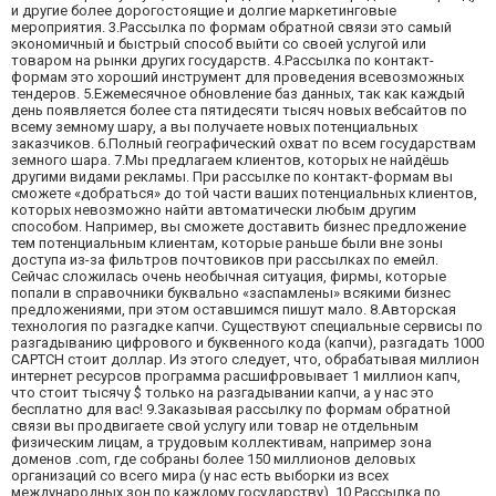
и другие более дорогостоящие и долгие маркетинговые
мероприятия. 3.Рассылка по формам обратной связи это самый
экономичный и быстрый способ выйти со своей услугой или
товаром на рынки других государств. 4.Рассылка по контакт-
формам это хороший инструмент для проведения всевозможных
тендеров. 5.Ежемесячное обновление баз данных, так как каждый
день появляется более ста пятидесяти тысяч новых вебсайтов по
всему земному шару, а вы получаете новых потенциальных
заказчиков. 6.Полный географический охват по всем государствам
земного шара. 7.Мы предлагаем клиентов, которых не найдёшь
другими видами рекламы. При рассылке по контакт-формам вы
сможете «добраться» до той части ваших потенциальных клиентов,
которых невозможно найти автоматически любым другим
способом. Например, вы сможете доставить бизнес предложение
тем потенциальным клиентам, которые раньше были вне зоны
доступа из-за фильтров почтовиков при рассылках по емейл.
Сейчас сложилась очень необычная ситуация, фирмы, которые
попали в справочники буквально «заспамлены» всякими бизнес
предложениями, при этом оставшимся пишут мало. 8.Авторская
технология по разгадке капчи. Существуют специальные сервисы по
разгадыванию цифрового и буквенного кода (капчи), разгадать 1000
CAPTCH стоит доллар. Из этого следует, что, обрабатывая миллион
интернет ресурсов программа расшифровывает 1 миллион капч,
что стоит тысячу $ только на разгадывании капчи, а у нас это
бесплатно для вас! 9.Заказывая рассылку по формам обратной
связи вы продвигаете свой услугу или товар не отдельным
физическим лицам, а трудовым коллективам, например зона
доменов .com, где собраны более 150 миллионов деловых
организаций со всего мира (у нас есть выборки из всех
международных зон по каждому государству). 10.Рассылка по