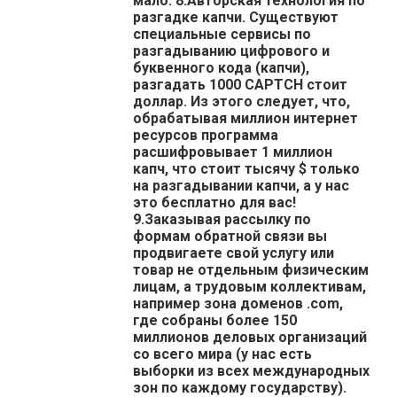
мало. 8.Авторская технология по
разгадке капчи. Существуют
специальные сервисы по
разгадыванию цифрового и
буквенного кода (капчи),
разгадать 1000 CAPTCH стоит
доллар. Из этого следует, что,
обрабатывая миллион интернет
ресурсов программа
расшифровывает 1 миллион
капч, что стоит тысячу $ только
на разгадывании капчи, а у нас
это бесплатно для вас!
9.Заказывая рассылку по
формам обратной связи вы
продвигаете свой услугу или
товар не отдельным физическим
лицам, а трудовым коллективам,
например зона доменов .com,
где собраны более 150
миллионов деловых организаций
со всего мира (у нас есть
выборки из всех международных
зон по каждому государству).