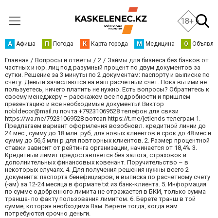
18+
А
Афиша
П
Погода
К
Карта города
М
Медицина
О
Объявле
Главная
Вопросы и ответы
2
Займы для бизнеса без банков от
частных и юр. лиц под разумный процент по двум документов за
сутки. Решение за 3 минуты по 2 документам: паспорту и выписке по
счёту. Деньги зачисляются на ваш расчётный счёт. Пока вы ими не
пользуетесь, ничего платить не нужно. Есть вопросы? Обратитесь к
своему менеджеру – расскажем все подробности и пришлем
презентацию и все необходимые документы! Виктор
nobldecor@mail.ru почта +79231069528 телефон для связи
https://wa.me/79231069528 вотсап https://t.me/jetlends телеграм 1.
Предлагаем вариант оформления возобновл. кредитной линии до
24 мес., сумму до 18 млн. руб, для новых клиентов и срок до 48 мес и
сумму до 56,5 млн р для повторных клиентов. 2. Размер процентной
ставки зависит от рейтинга организации, начинается от 18,4% 3.
Кредитный лимит предоставляется без залога, страховок и
дополнительных финансовых ковенант. Поручительство – в
некоторых случаях. 4. Для получения решения нужны всего 2
документа: паспорта бенефициаров, и выписка по расчетному счету
(-ам) за 12-24 месяца в формате txt из банк-клиента. 5. Информация
по сумме одобренного лимита не отражается в БКИ, только сумма
транша- по факту пользования лимитом. 6. Берете транш в той
сумме, которая необходима Вам. Берете тогда, когда вам
потребуются срочно деньги.