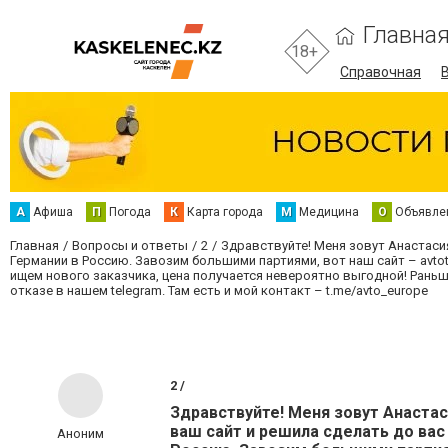
Главна
18+
Справочная
А
Афиша
П
Погода
К
Карта города
М
Медицина
О
Объявле
Главная
Вопросы и ответы
2
Здравствуйте! Меня зовут Анастасия
Германии в Россию. Завозим большими партиями, вот наш сайт – avto
ищем нового заказчика, цена получается невероятно выгодной! Рань
отказе в нашем telegram. Там есть и мой контакт – t.me/avto_europe
2 /
Здравствуйте! Меня зовут Анастаси
ваш сайт и решила сделать до вас
Аноним