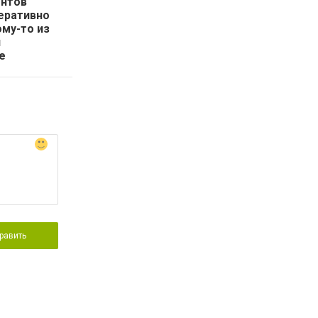
ентов
перативно
ому-то из
и
e
равить