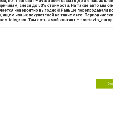
и, вот наш сайт – avtotrade-russia.ru До 5% наших кли
ричинам, внеся до 50% стоимости. На такие авто мы о
учается невероятно выгодной! Раньше перепродавали к
, ищем новых покупателей на такие авто. Периодическ
шем telegram. Там есть и мой контакт – t.me/avto_europ
Отп