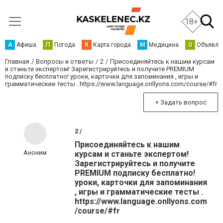
18+
А
Афиша
П
Погода
К
Карта города
М
Медицина
О
Объявле
Главная
Вопросы и ответы
2
Присоединяйтесь к нашим курсам
и станьте экспертом! Зарегистрируйтесь и получите PREMIUM
подписку бесплатно! уроки, карточки для запоминания , игры и
грамматические тесты . https://www.language.onllyons.com/course/#fr
+ Задать вопрос
2 /
Присоединяйтесь к нашим
Аноним
курсам и станьте экспертом!
Зарегистрируйтесь и получите
PREMIUM подписку бесплатно!
уроки, карточки для запоминания
, игры и грамматические тесты .
https://www.language.onllyons.com
/course/#fr