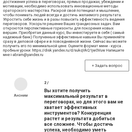
достижения успеха в переговорах, прямых продажах, убеждении и
мотивации, необходимо использовать инновационные методы
ораторского мастерства. Раскрой свой потенциал и мышление,
чтобы понимать людей всегда и достичь желаемого результата.
Упростить себе жизнь и в разы повысить эффективность ведения
переговоров. Ускорьте решение Ваших грандиозных задач. Вам
откроются перспективные горизонты для покорения новых
вершин. Приобретая данный курс, Вы инвестируете в себя ( самый
надежный банк) Полученные эффективные навыки Вы применяйте
сразу в деловой сфере и в повседневной жизни. Сейчас вы можете
получить его по минимальной цене. Оцените формат мини - курса .
пробные уроки: https://disk.yandex.ru/d/sukqVkQ1jw0Vuw Напишите
мне i-abram@yandex.ru
+ Задать вопрос
2 /
Вы хотите получить
Аноним
максимальный результат в
переговорах, но для этого вам не
хватает эффективных
инструментов? Конкуренция
растет и результата добиться
все сложнее. Чтобы достичь
успеха, необходимо уметь