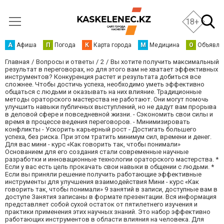
18+
А
Афиша
П
Погода
К
Карта города
М
Медицина
О
Объявле
Главная
Вопросы и ответы
2
Вы хотите получить максимальный
результат в переговорах, но для этого вам не хватает эффективных
инструментов? Конкуренция растет и результата добиться все
сложнее. Чтобы достичь успеха, необходимо уметь эффективно
общаться с людьми и оказывать на них влияние. Традиционные
методы ораторского мастерства не работают. Они могут помочь
улучшить навыки публичных выступлений, но не дадут вам прорыва
в деловой сфере и повседневной жизни. - Сэкономить свои силы и
время в процессе ведения переговоров. - Минимизировать
конфликты - Ускорить карьерный рост - Достигать большего
успеха, без риска. При этом тратить минимум сил, времени и денег.
Для вас мини - курс «Как говорить так, чтобы понимали»
Основанием для его создания стали современные научные
разработки и инновационные технологии ораторского мастерства. *
Если у вас есть цель прокачать свои навыки в общении с людьми. *
Если вы приняли решение получить работающие эффективные
инструменты для улучшения взаимодействия Мини - курс «Как
говорить так, чтобы понимали» 9 занятий в записи, доступные вам в
доступе Занятия записаны в формате презентации. Вся информация
представляет собой сухой остаток от пятилетнего изучения и
практики применения этих научных знаний. Это набор эффективно
работающих инструментов в области влияния на человека. Для