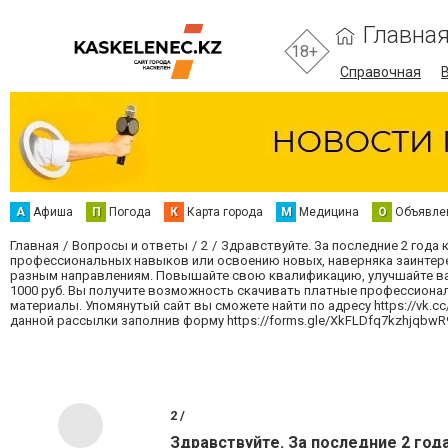
Главна
18+
Справочная
А
Афиша
П
Погода
К
Карта города
М
Медицина
О
Объявле
Главная
Вопросы и ответы
2
Здравствуйте. За последние 2 года 
профессиональных навыков или освоению новых, наверняка заинтерес
разным направлениям. Повышайте свою квалификацию, улучшайте ваш
1000 руб. Вы получите возможность скачивать платные профессиона
материалы. Упомянутый сайт вы сможете найти по адресу https://vk.cc/
данной рассылки заполнив форму https://forms.gle/XkFLDfq7kzhjqbwR
2 /
Здравствуйте. За последние 2 год