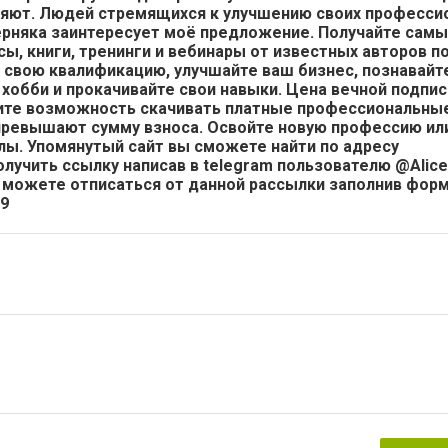
льняют. Людей стремящихся к улучшению своих професс
ерняка заинтересует моё предложение. Получайте сам
ы, книги, тренинги и вебинары от известных авторов 
свою квалификацию, улучшайте ваш бизнес, познавайте
хобби и прокачивайте свои навыки. Цена вечной подпис
чите возможность скачивать платные профессиональные
превышают сумму взноса. Освойте новую профессию ил
лы. Упомянутый сайт вы сможете найти по адресу
получить ссылку написав в telegram пользователю @Alice
 же можете отписаться от данной рассылки заполнив фор
R9