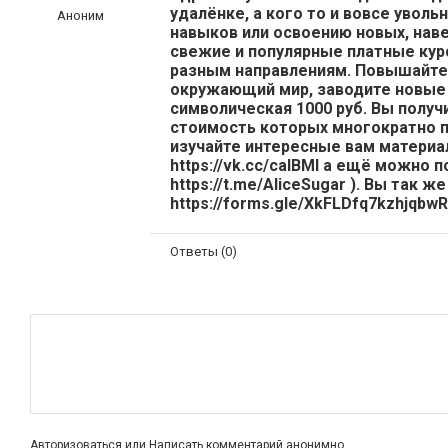
удалёнке, а кого то и вовсе уво
Аноним
навыков или освоению новых, нав
свежие и популярные платные курс
разным направлениям. Повышайте 
окружающий мир, заводите новые 
символическая 1000 руб. Вы полу
стоимость которых многократно 
изучайте интересные вам материа
https://vk.cc/calBMl а ещё можно 
https://t.me/AliceSugar ). Вы так
https://forms.gle/XkFLDfq7kzhjqbw
Ответы (0)
Авторизоваться
или
Написать комментарий анонимно