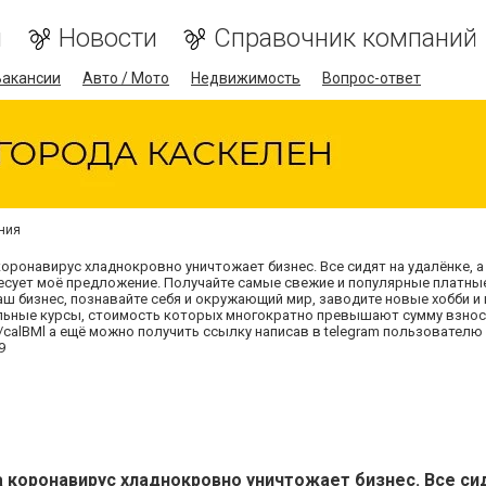
я
Новости
Справочник компаний
Вакансии
Авто / Мото
Недвижимость
Вопрос-ответ
ния
коронавирус хладнокровно уничтожает бизнес. Все сидят на удалёнке, 
ует моё предложение. Получайте самые свежие и популярные платные 
 бизнес, познавайте себя и окружающий мир, заводите новые хобби и 
льные курсы, стоимость которых многократно превышают сумму взнос
calBMl а ещё можно получить ссылку написав в telegram пользователю @A
9
а коронавирус хладнокровно уничтожает бизнес. Все си