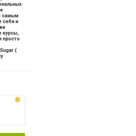
иональных
ые
по самым
 себя и
ки
 курсы,
и просто
Sugar (
му