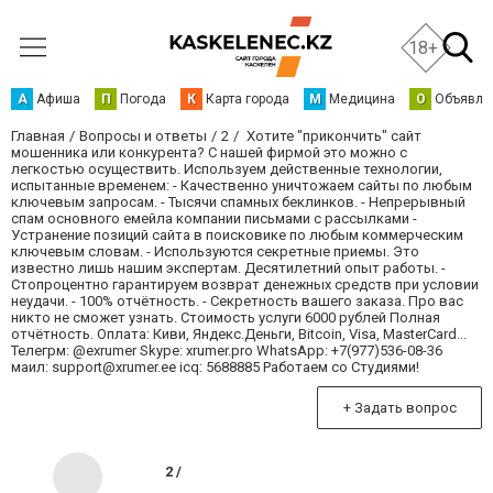
18+
А
Афиша
П
Погода
К
Карта города
М
Медицина
О
Объявле
Главная
Вопросы и ответы
2
Хотите "прикончить" сайт
мошенника или конкурента? С нашей фирмой это можно с
легкостью осуществить. Используем действенные технологии,
испытанные временем: - Качественно уничтожаем сайты по любым
ключевым запросам. - Тысячи спамных беклинков. - Непрерывный
спам основного емейла компании письмами с рассылками -
Устранение позиций сайта в поисковике по любым коммерческим
ключевым словам. - Используются секретные приемы. Это
известно лишь нашим экспертам. Десятилетний опыт работы. -
Стопроцентно гарантируем возврат денежных средств при условии
неудачи. - 100% отчётность. - Секретность вашего заказа. Про вас
никто не сможет узнать. Стоимость услуги 6000 рублей Полная
отчётность. Оплата: Киви, Яндекс.Деньги, Bitcoin, Visa, MasterCard...
Телегрм: @exrumer Skype: xrumer.pro WhatsApp: +7(977)536-08-36
маил: support@xrumer.ee icq: 5688885 Работаем со Студиями!
+ Задать вопрос
2 /