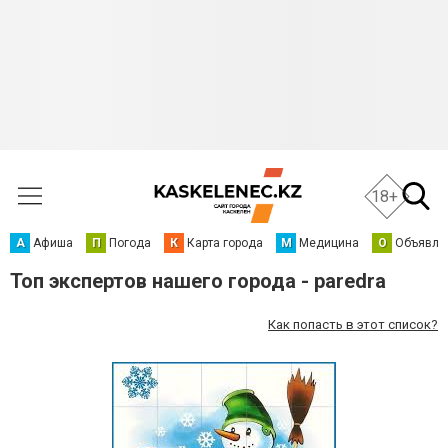
18+
А
Афиша
П
Погода
К
Карта города
М
Медицина
О
Объявле
Топ экспертов нашего города - paredra
Как попасть в этот список?