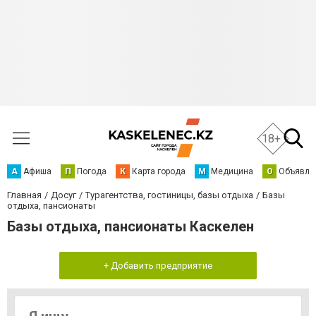
18+
А
Афиша
П
Погода
К
Карта города
М
Медицина
О
Объявле
Главная
Досуг
Турагентства, гостиницы, базы отдыха
Базы
отдыха, пансионаты
Базы отдыха, пансионаты Каскелен
+ Добавить предприятие